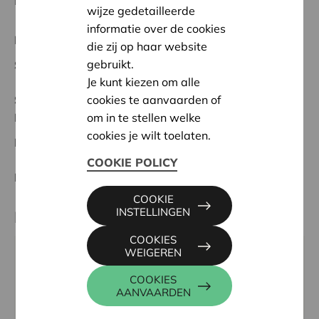
middagmoeders uitgenodigd tot een walking dinner.
wijze gedetailleerde
informatie over de cookies
Regionaal Project
die zij op haar website
gebruikt.
Startdatum:
11/10/2023
Je kunt kiezen om alle
cookies te aanvaarden of
Status:
Volledig
om in te stellen welke
Noorderkempen
cookies je wilt toelaten.
Datum:
11/10/2023
COOKIE POLICY
Beslissing:
Goedgekeurd
COOKIE
INSTELLINGEN
Partner
COOKIES
WEIGEREN
KLEUTERSCHOOL HET MOLEKE, BANMOLENWEG 9,
2310 RIJKEVORSEL
COOKIES
AANVAARDEN
Website:
www.het-moleke.be