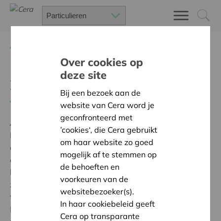
Terug
Project zoeken
Over cookies op
deze site
Zandbak: spelmateriaal
Bij een bezoek aan de
Terug naar overzicht
website van Cera word je
geconfronteerd met
Ambitie:
Warme en zorgzame buurten voor iedereen
’cookies‘, die Cera gebruikt
Hartelijk dank aan CERA voor de financiële steun van
om haar website zo goed
de zandbaktafel en stoeltjes. Aan die tafel kunnen
mogelijk af te stemmen op
onze kleuters hun kookkunsten tijdens een gezellige
de behoeften en
babbel tonen met echte zandbaktaarten,
voorkeuren van de
zandbakcouscous, zandbakpizza, ... Gezellig samen
websitebezoeker(s).
tafelen zorgt voor gezelligheid en verbondenheid.
In haar cookiebeleid geeft
Hopelijk worden ook onze leerkrachten en
Cera op transparante