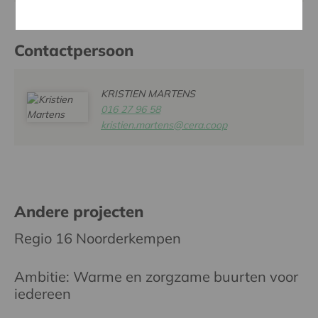
Contactpersoon
KRISTIEN MARTENS
016 27 96 58
kristien.martens@cera.coop
Andere projecten
Regio 16 Noorderkempen
Ambitie: Warme en zorgzame buurten voor
iedereen