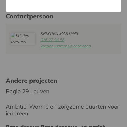
Contactpersoon
KRISTIEN MARTENS
016 27 96 58
kristien.martens@cera.coop
Andere projecten
Regio 29 Leuven
Ambitie: Warme en zorgzame buurten voor
iedereen
Bras dessus Bras dessous, un projet