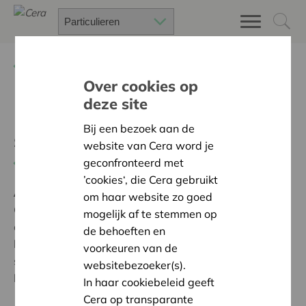
Terug
Project zoeken
Over cookies op
deze site
Plaats voor inclusieve
Bij een bezoek aan de
scouts
website van Cera word je
geconfronteerd met
Terug naar overzicht
’cookies‘, die Cera gebruikt
Ambitie:
Warme en zorgzame buurten voor iedereen
om haar website zo goed
Op zaterdag 21 september 2024 werd de nieuwbouw
mogelijk af te stemmen op
officieel ingehuldigd, zie volgend artikel:
de behoeften en
https://www.vrt.be/vrtnws/nl/2024/09/22/nieuwe-
voorkeuren van de
scoutslokalen-in-herent-op-maat-van-mensen-met-
websitebezoeker(s).
beperking/
In haar cookiebeleid geeft
Cera op transparante