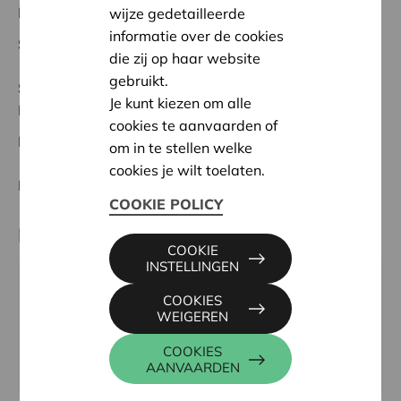
Regionaal Project
wijze gedetailleerde
informatie over de cookies
Startdatum:
09/10/2023
die zij op haar website
gebruikt.
Status:
Volledig
Je kunt kiezen om alle
Leuven
cookies te aanvaarden of
Datum:
09/10/2023
om in te stellen welke
cookies je wilt toelaten.
Beslissing:
Goedgekeurd
COOKIE POLICY
Partner
COOKIE
INSTELLINGEN
SCOUTS GUDRUN - ELCKERLYC, SNOY ET
COOKIES
D'OPPUERSLAAN 24, 3020 HERENT
WEIGEREN
Tel:
016 22 00 83
COOKIES
Website:
www.gulyckers.be
AANVAARDEN