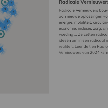
Radicale Vernieuwer
3
3
Radicale Vernieuwers bou
7
aan nieuwe oplossingen vo
energie, mobiliteit, circulair
2
2
6
economie, inclusie, zorg, a
voeding ... Ze zetten radica
ideeën om in een radicaal 
realiteit. Leer de tien Radic
4
Vernieuwers van 2024 ken