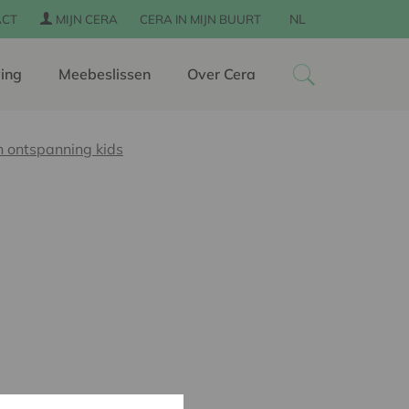
NL
ACT
MIJN CERA
CERA IN MIJN BUURT
ing
Meebeslissen
Over Cera
n ontspanning kids