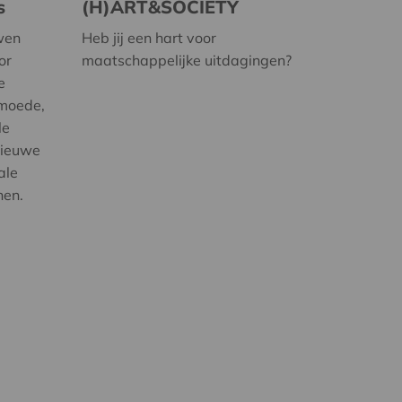
s
(H)ART&SOCIETY
wen
Heb jij een hart voor
or
maatschappelijke uitdagingen?
e
rmoede,
le
nieuwe
ale
nen.