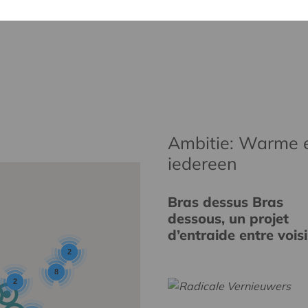
Ambitie: Warme 
iedereen
Bras dessus Bras
dessous, un projet
d’entraide entre vois
2
8
2