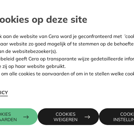
ten en op kamp al volop
ookies op deze site
and
k aan de website van Cera word je geconfronteerd met ’cooki
:
09/10/2023
haar website zo goed mogelijk af te stemmen op de behoefte
an de websitebezoeker(s).
ing:
Goedgekeurd
ebeleid geeft Cera op transparante wijze gedetailleerde info
e zij op haar website gebruikt.
n om alle cookies te aanvaarden of om in te stellen welke cook
Contactpers
ICY
DILSEN-STOKKEM
KRIS DEBR
KIES
COOKIES
COOK
016 27 96 7
AARDEN
WEIGEREN
INSTELL
kris.debruy