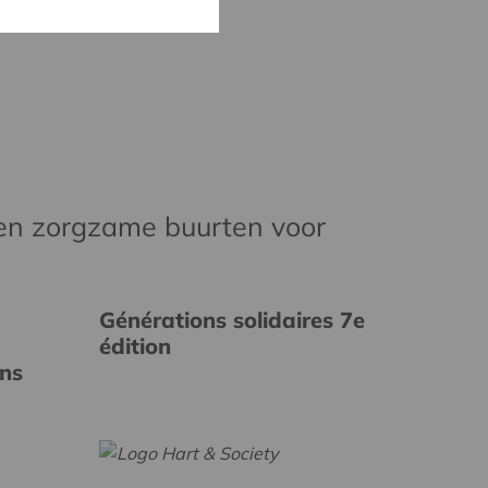
en zorgzame buurten voor
Générations solidaires 7e
édition
ins