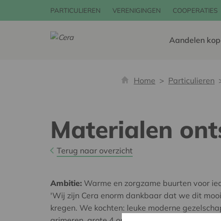
PARTICULIEREN
VERENIGINGEN
COOPERATIES
Aandelen kop
Home
Particulieren
Materialen ont
Terug naar overzicht
Ambitie:
Warme en zorgzame buurten voor ie
'Wij zijn Cera enorm dankbaar dat we dit mo
kregen. We kochten: leuke moderne gezelschap
grimeren, grote 4 op 1 rij, hoepels en muziek