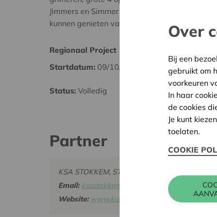
Jimmers en Simmer hebben tijdens de activitei
kunnen genieten van al deze fijne materialen.'
Over c
Regionaal Project
Maasl
Bij een bezoe
Startdatum:
09/10/2023
Datum
gebruikt om 
voorkeuren v
Status:
Volledig
Besliss
In haar cooki
de cookies di
Je kunt kieze
toelaten.
Partner
COOKIE POL
KSA STOKKEM, STEENKUILSTRAAT 61, 3650 
COO
Email:
ksastokkem@gmail.com
AANV
Website:
www.ksastokkem.be