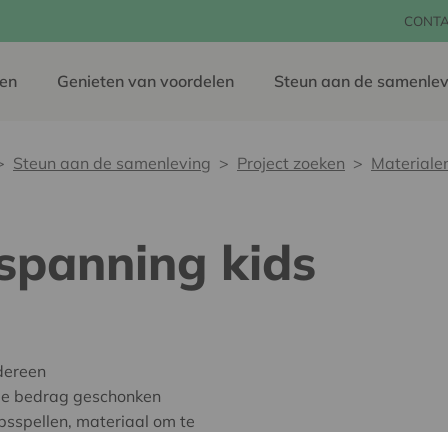
CONT
en
Genieten van voordelen
Steun aan de samenlev
Steun aan de samenleving
Project zoeken
Materiale
spanning kids
dereen
oie bedrag geschonken
sspellen, materiaal om te
 box Onze Roodkapjes,