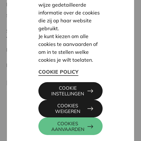
Regionaal Project
wijze gedetailleerde
informatie over de cookies
Startdatum:
16/10/2023
die zij op haar website
gebruikt.
Status:
Volledig
Je kunt kiezen om alle
Tielt-Torhout
cookies te aanvaarden of
Datum:
16/10/2023
om in te stellen welke
cookies je wilt toelaten.
Beslissing:
Goedgekeurd
COOKIE POLICY
Partner
COOKIE
INSTELLINGEN
BEWONERSPLATFORM SINT-JAN, KEUKELSTRAAT
COOKIES
26, 8750 WINGENE
WEIGEREN
Website:
COOKIES
www.facebook.com/bewonersplatform.sintjan
AANVAARDEN