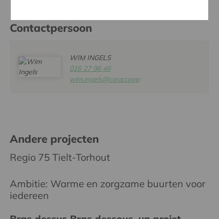
Contactpersoon
WIM INGELS
016 27 96 46
wim.ingels@cera.coop
Andere projecten
Regio 75 Tielt-Torhout
Ambitie: Warme en zorgzame buurten voor
iedereen
Bras dessus Bras dessous, un projet