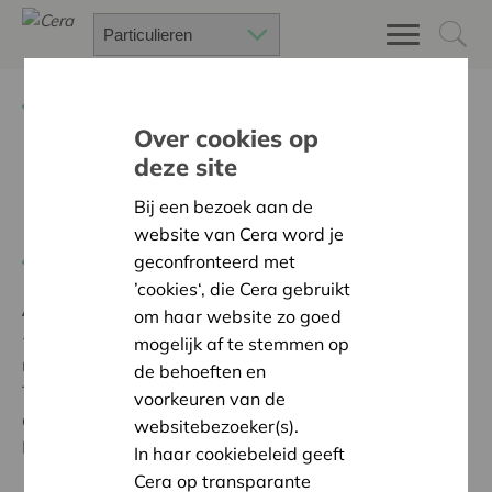
Terug
Project zoeken
Over cookies op
deze site
Kruidentuin in de
Bij een bezoek aan de
Boomgaard
website van Cera word je
geconfronteerd met
Terug naar overzicht
’cookies‘, die Cera gebruikt
Ambitie:
Warme en zorgzame buurten voor iedereen
om haar website zo goed
- Het materiaal om de indeling van de kruidentuin te
mogelijk af te stemmen op
maken. - De infoborden. - De 14 soorten kruiden. -
de behoeften en
Tijdens de receptie opening van de kruidentuin kregen
voorkeuren van de
de kinderen als attentie een potje met een kruid. -
websitebezoeker(s).
Drank voor de receptie.
In haar cookiebeleid geeft
Cera op transparante