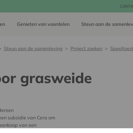
CONT
en
Genieten van voordelen
Steun aan de samenlev
Steun aan de samenleving
Project zoeken
Speeltoes
oor grasweide
dereen
een subsidie van Cera om
 aankoop van een
ologisch verantwoorde