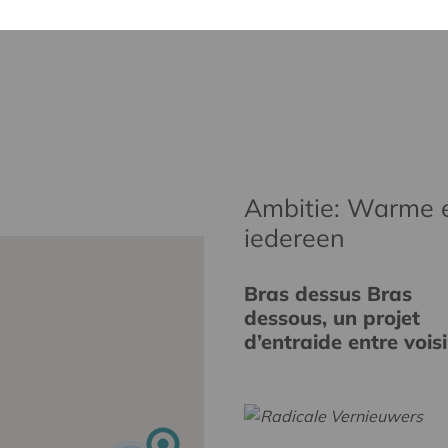
Ambitie: Warme 
iedereen
Bras dessus Bras
dessous, un projet
d’entraide entre vois