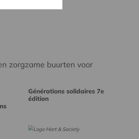
en zorgzame buurten voor
Générations solidaires 7e
édition
ins