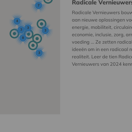
Radicale Vernieuwer
7
Radicale Vernieuwers bou
aan nieuwe oplossingen vo
4
energie, mobiliteit, circulair
3
3
3
economie, inclusie, zorg, a
8
voeding ... Ze zetten radica
ideeën om in een radicaal 
3
realiteit. Leer de tien Radic
Vernieuwers van 2024 ken