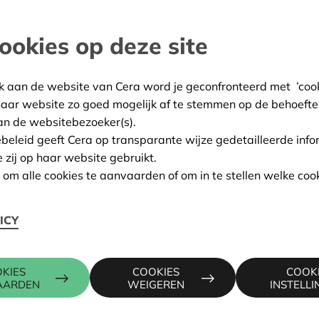
tige met platanen beplante
ookies op deze site
and
k aan de website van Cera word je geconfronteerd met ’cooki
:
05/02/2024
haar website zo goed mogelijk af te stemmen op de behoefte
an de websitebezoeker(s).
ing:
Goedgekeurd
ebeleid geeft Cera op transparante wijze gedetailleerde info
e zij op haar website gebruikt.
n om alle cookies te aanvaarden of om in te stellen welke cook
Contactpers
ICY
AARSTRAAT 21, 3400
KRISTIEN 
KIES
COOKIES
COOK
016 27 96 5
AARDEN
WEIGEREN
INSTELL
com/website
kristien.ma