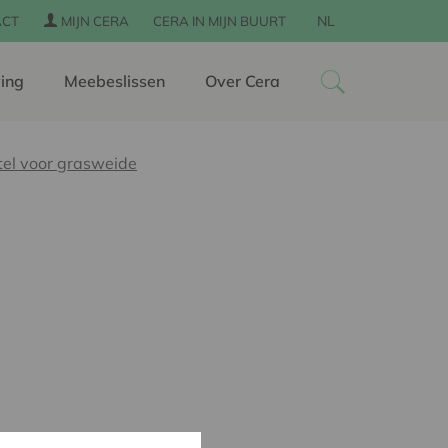
NL
ACT
MIJN CERA
CERA IN MIJN BUURT
ing
Meebeslissen
Over Cera
tel voor grasweide