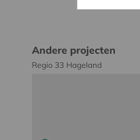
Andere projecten
Regio 33 Hageland