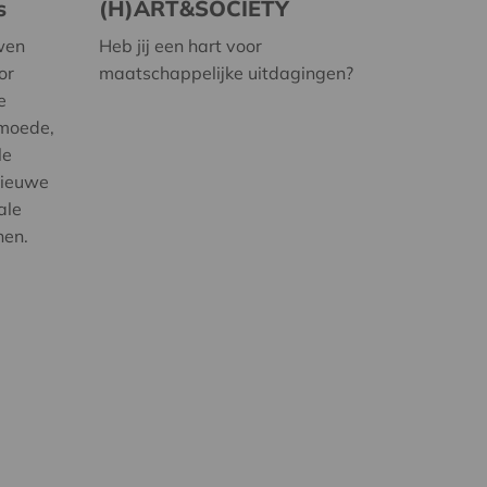
s
(H)ART&SOCIETY
wen
Heb jij een hart voor
or
maatschappelijke uitdagingen?
e
rmoede,
le
nieuwe
ale
nen.