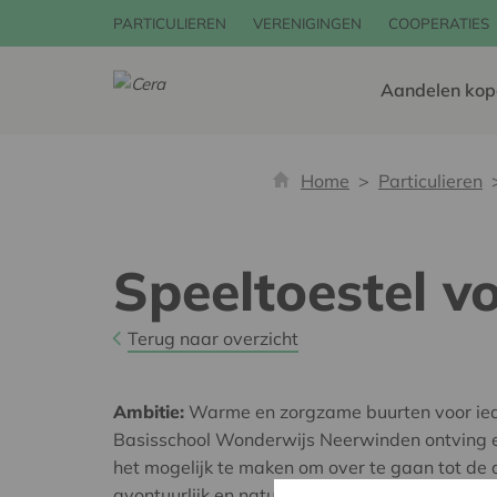
PARTICULIEREN
VERENIGINGEN
COOPERATIES
Aandelen kop
Home
Particulieren
Speeltoestel v
Terug naar overzicht
Ambitie:
Warme en zorgzame buurten voor ie
Basisschool Wonderwijs Neerwinden ontving 
het mogelijk te maken om over te gaan tot de
avontuurlijk en natuurlijk speeltoestel. Dit ec