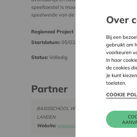
speeltoestel is mooi geïntegreerd in de prach
speelweide van de school.
Over c
Regionaal Project
Hagel
Bij een bezoe
Startdatum:
05/02/2024
Datum
gebruikt om 
voorkeuren v
Status:
Volledig
Besliss
In haar cooki
de cookies di
Je kunt kieze
toelaten.
Partner
COOKIE POL
BASISSCHOOL WONDERWIJS NEERWINDEN, L
COO
LANDEN
AANV
Website:
www.wonderwijsneerwinden.wixsite.