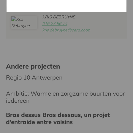
KRIS DEBRUYNE
016 27 96 74
kris.debruyne@cera.coop
Andere projecten
Regio 10 Antwerpen
Ambitie: Warme en zorgzame buurten voor
iedereen
Bras dessus Bras dessous, un projet
d’entraide entre voisins