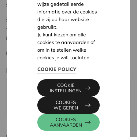
wijze gedetailleerde
Startdatum:
07/02/2024
informatie over de cookies
die zij op haar website
Status:
Volledig
gebruikt.
Antwerpen
Je kunt kiezen om alle
Datum:
07/02/2024
cookies te aanvaarden of
om in te stellen welke
Beslissing:
Goedgekeurd
cookies je wilt toelaten.
Partner
COOKIE POLICY
COOKIE
BUITEN GEWOON GRONDIG, GROENSTRAAT 129,
INSTELLINGEN
2610 ANTWERPEN
COOKIES
Website:
www.buitengewoongrondig.jouwweb.be
WEIGEREN
COOKIES
AANVAARDEN
Contactpersoon