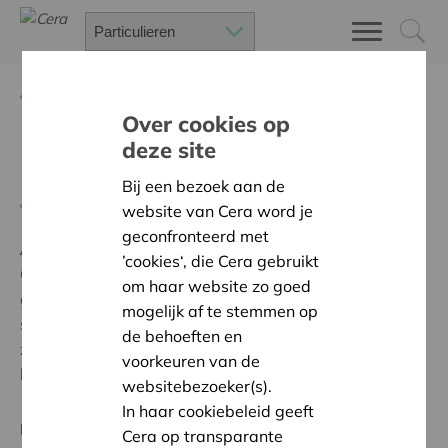
Terug
Project zoeken
Over cookies op
deze site
Nest Level!
Bij een bezoek aan de
Terug naar overzicht
website van Cera word je
geconfronteerd met
Ambitie:
Warme en zorgzame buurten voor iedereen
’cookies‘, die Cera gebruikt
Cera heeft hun schouders onder ons project Nest Level
om haar website zo goed
gezet. Hier mee geven we heel wat dieren een mooi
mogelijk af te stemmen op
stevig huisje om in ons voedselbos te komen wonen en
de behoeften en
zich voort te planten. Dus Dankzij Cera zullen er weer
voorkeuren van de
heel wat nieuwe jonge diertjes hier geboren worden!!
websitebezoeker(s).
In haar cookiebeleid geeft
Regionaal Project
Cera op transparante