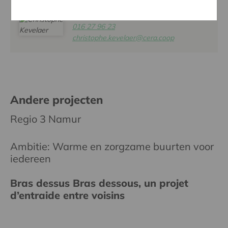
CHRISTOPHE KEVELAER
016 27 96 23
christophe.kevelaer@cera.coop
Andere projecten
Regio 3 Namur
Ambitie: Warme en zorgzame buurten voor
iedereen
Bras dessus Bras dessous, un projet
d’entraide entre voisins