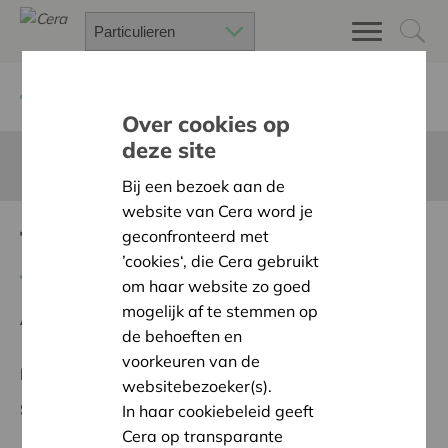
Terug
Project zoeken
Over cookies op
deze site
Deze pagina is niet vertaald in het Nederlands
Bij een bezoek aan de
website van Cera word je
Tous aux abris !
geconfronteerd met
’cookies‘, die Cera gebruikt
Terug naar overzicht
om haar website zo goed
mogelijk af te stemmen op
Ambitie:
Warme en zorgzame buurten voor iedereen
de behoeften en
voorkeuren van de
Regionaal Project
websitebezoeker(s).
Startdatum:
20/02/2024
In haar cookiebeleid geeft
Cera op transparante