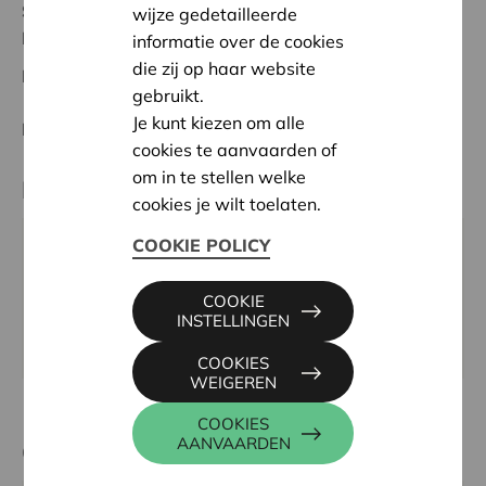
Status:
Volledig
wijze gedetailleerde
Namur
informatie over de cookies
die zij op haar website
Datum:
20/02/2024
gebruikt.
Je kunt kiezen om alle
Beslissing:
Goedgekeurd
cookies te aanvaarden of
om in te stellen welke
Partner
cookies je wilt toelaten.
COOKIE POLICY
ECOLE SAINT MARTIN, RUE DU POURRAIN 6, 5330
ASSESSE
COOKIE
Tel:
083 65 64 21
INSTELLINGEN
Website:
www.saintmartinassesse.be/
COOKIES
WEIGEREN
COOKIES
AANVAARDEN
Contactpersoon