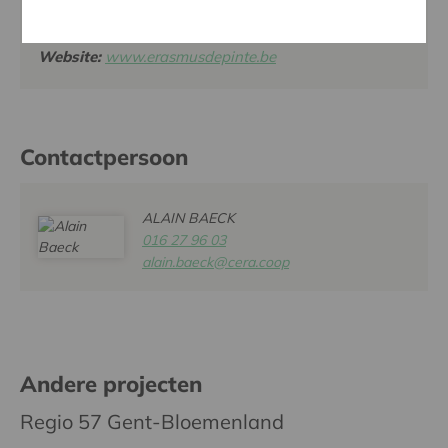
POLDERDREEF 42, 9840 NAZARETH-DE PINTE
Tel:
09 321 21 70
Website:
www.erasmusdepinte.be
Contactpersoon
ALAIN BAECK
016 27 96 03
alain.baeck@cera.coop
Andere projecten
Regio 57 Gent-Bloemenland