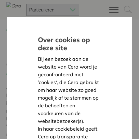
Terug
Project zoeken
Over cookies op
deze site
Natuurrijke buitenklassen
Bij een bezoek aan de
@EDP
website van Cera word je
Terug naar overzicht
geconfronteerd met
’cookies‘, die Cera gebruikt
Ambitie:
Warme en zorgzame buurten voor iedereen
om haar website zo goed
Met de steun van Cera investeerde Erasmus De Pinte
mogelijk af te stemmen op
in een buitenklas onder de esdoorn en een zitbank
de behoeften en
rond de nieuw aangeplante zomereik. Dit is een
voorkeuren van de
belangrijke verdere stap in MOS-traject
websitebezoeker(s).
'klimaatgezonde speelplaats' waarbij we de oude
In haar cookiebeleid geeft
speelplaats vervingen door een waterdoorlatende,
Cera op transparante