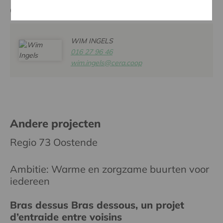
Contactpersoon
WIM INGELS
016 27 96 46
wim.ingels@cera.coop
Andere projecten
Regio 73 Oostende
Ambitie: Warme en zorgzame buurten voor
iedereen
Bras dessus Bras dessous, un projet
d’entraide entre voisins