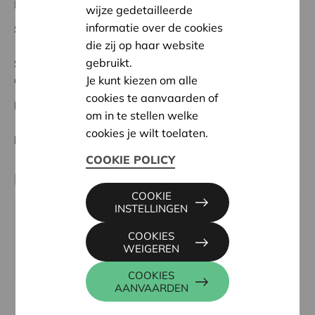
Regionaal Project
wijze gedetailleerde
informatie over de cookies
Startdatum:
22/02/2024
die zij op haar website
gebruikt.
Status:
Volledig
Je kunt kiezen om alle
Oostende
cookies te aanvaarden of
Datum:
22/02/2024
om in te stellen welke
cookies je wilt toelaten.
Beslissing:
Goedgekeurd
COOKIE POLICY
Partner
COOKIE
INSTELLINGEN
ST JOZEF-ST PIETER CAMPUS ZUIDLAAN,
COOKIES
ZUIDLAAN 70B, 8370 BLANKENBERGE
WEIGEREN
Website:
www.campuszuidlaan.be/
COOKIES
AANVAARDEN