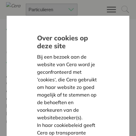
Terug
Project zoeken
Over cookies op
deze site
Ouderbetrokkenheid
Bij een bezoek aan de
Terug naar overzicht
website van Cera word je
geconfronteerd met
Ambitie:
Warme en zorgzame buurten voor iedereen
’cookies‘, die Cera gebruikt
Onze organisatie kreeg steun van Cera om de
om haar website zo goed
ouderbetrokkenheid op onze school te verhogen. We
mogelijk af te stemmen op
organiseren iedere week KAFFEE zuid. De ouders
de behoeften en
krijgen hier de kans om een praatje te maken met de
voorkeuren van de
leerkrachten. Dit is heel laagdrempelig. Met een mooie
websitebezoeker(s).
nieuwe bar hopen we nog meer volk te lokken.
In haar cookiebeleid geeft
Cera op transparante