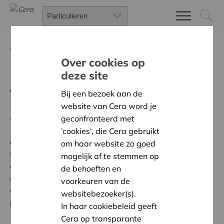
Terug
Project zoeken
Over cookies op
deze site
Aankoop draaibare
Bij een bezoek aan de
paukenstoel
website van Cera word je
geconfronteerd met
Terug naar overzicht
’cookies‘, die Cera gebruikt
Ambitie:
Warme en zorgzame buurten voor iedereen
om haar website zo goed
Muziek verbindt. Brassband Smeermaas is op de
mogelijk af te stemmen op
eerste plaats een sociale vereniging die middels een
de behoeften en
uitstekende sociale context ook goede muziek maakt.
voorkeuren van de
Onze doelstellingen en waarden en normen liggen
websitebezoeker(s).
helemaal in lijn met de waarden waar Cera voor staat.
In haar cookiebeleid geeft
Cera op transparante