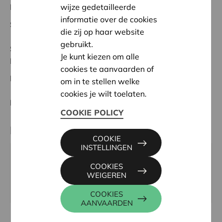
Regionaal Project
wijze gedetailleerde
informatie over de cookies
Startdatum:
26/02/2024
die zij op haar website
gebruikt.
Status:
Volledig
Je kunt kiezen om alle
Maasland
cookies te aanvaarden of
Datum:
26/02/2024
om in te stellen welke
cookies je wilt toelaten.
Beslissing:
Goedgekeurd
COOKIE POLICY
Partner
COOKIE
INSTELLINGEN
BRASSBAND DE GRENSBEWONERS, CHR.
COOKIES
PLANTIJNSTRAAT 3, 3620 LANAKEN
WEIGEREN
Website:
www.brassbandsmeermaas.be
COOKIES
AANVAARDEN