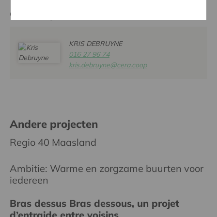
Contactpersoon
KRIS DEBRUYNE
016 27 96 74
kris.debruyne@cera.coop
Andere projecten
Regio 40 Maasland
Ambitie: Warme en zorgzame buurten voor
iedereen
Bras dessus Bras dessous, un projet
d’entraide entre voisins