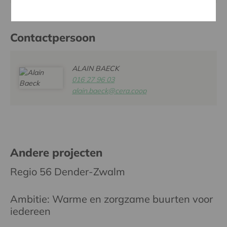
Contactpersoon
ALAIN BAECK
016 27 96 03
alain.baeck@cera.coop
Andere projecten
Regio 56 Dender-Zwalm
Ambitie: Warme en zorgzame buurten voor
iedereen