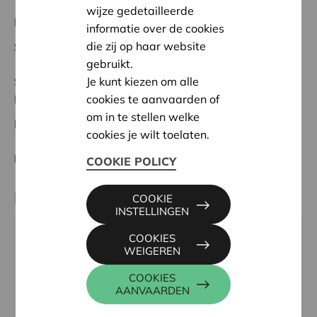
wijze gedetailleerde
Regionaal Project
informatie over de cookies
die zij op haar website
Startdatum:
13/05/2024
gebruikt.
Status:
Volledig
Je kunt kiezen om alle
Dender-Zwalm
cookies te aanvaarden of
om in te stellen welke
Datum:
13/05/2024
cookies je wilt toelaten.
Beslissing:
Goedgekeurd
COOKIE POLICY
Partner
COOKIE
INSTELLINGEN
COOKIES
VZW BOMBELBAS, OVENSTRAAT 4, 9620
WEIGEREN
ZOTTEGEM
COOKIES
Email:
bombelbas@gmail.com
AANVAARDEN
Website:
www.bombelbas.be