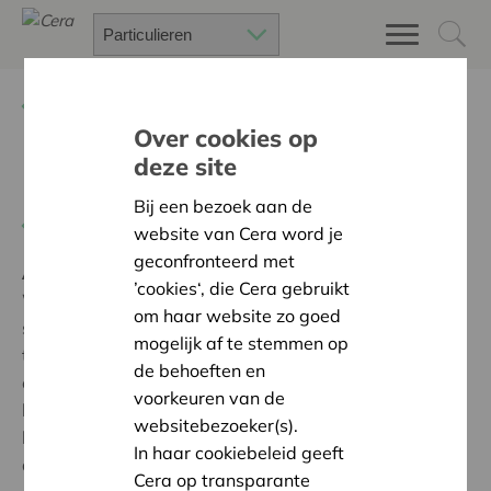
Terug
Project zoeken
Over cookies op
deze site
Bombelbas festival
Bij een bezoek aan de
Terug naar overzicht
website van Cera word je
geconfronteerd met
Ambitie:
Warme en zorgzame buurten voor iedereen
’cookies‘, die Cera gebruikt
Wij hebben steun gekregen van Cera zodat het
om haar website zo goed
supergezellige bombelbas- familiefestival ook dit jaar
mogelijk af te stemmen op
terug kon doorgaan zonder in te boeten aan kwaliteit
de behoeften en
en kwantiteit. Dankzij deze steun konden wij ons
voorkeuren van de
kinderdorp uitbreiden met extra amusement voor de
websitebezoeker(s).
kinderen en het totale plaatje betaalbaar houden voor
In haar cookiebeleid geeft
de ouders, oma's en opa's. Bedankt!
Cera op transparante