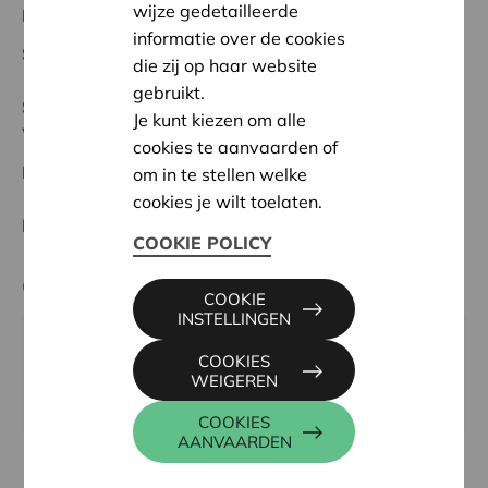
wijze gedetailleerde
Regionaal Project
informatie over de cookies
Startdatum:
07/05/2024
die zij op haar website
gebruikt.
Status:
Volledig
Je kunt kiezen om alle
Waasland
cookies te aanvaarden of
Datum:
04/06/2024
om in te stellen welke
cookies je wilt toelaten.
Beslissing:
Goedgekeurd
COOKIE POLICY
Contactpersoon
COOKIE
INSTELLINGEN
ALAIN BAECK
COOKIES
016 27 96 03
WEIGEREN
alain.baeck@cera.coop
COOKIES
AANVAARDEN