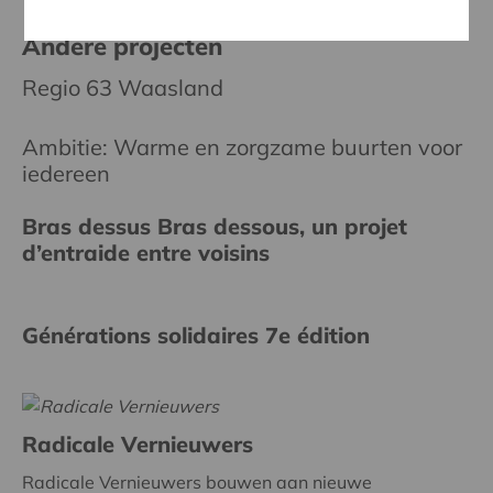
Andere projecten
Regio 63 Waasland
Ambitie: Warme en zorgzame buurten voor
iedereen
Bras dessus Bras dessous, un projet
d’entraide entre voisins
Générations solidaires 7e édition
Radicale Vernieuwers
Radicale Vernieuwers bouwen aan nieuwe