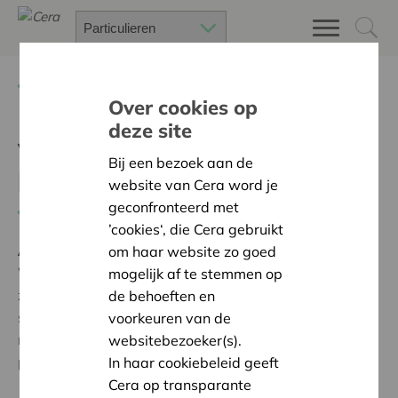
Terug
Project zoeken
Over cookies op
deze site
Verfraaiing zit- en
Bij een bezoek aan de
leefkamers
website van Cera word je
geconfronteerd met
Terug naar overzicht
’cookies‘, die Cera gebruikt
Ambitie:
Warme en zorgzame buurten voor iedereen
om haar website zo goed
We kregen van Cera de steun om een aantal van onze
mogelijk af te stemmen op
zitkamers in een hedendaags jasje te steken. Ze
de behoeften en
steunden onze aankoop van zetels. Zo creëert Cera
voorkeuren van de
mee een huiselijk gevoel voor al onze jongeren en een
websitebezoeker(s).
plaats om tot rust te komen na een drukke schooldag.
In haar cookiebeleid geeft
Cera op transparante