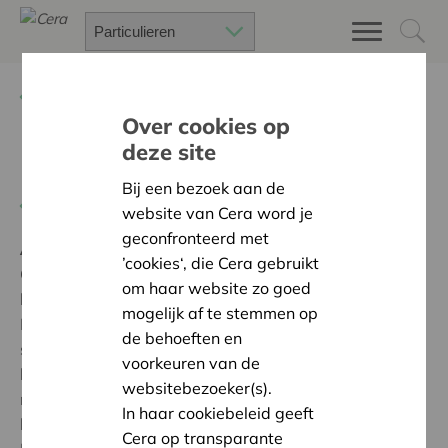
Terug
Project zoeken
Over cookies op
deze site
Ilias' herdenkingsbos
Bij een bezoek aan de
Terug naar overzicht
website van Cera word je
geconfronteerd met
Ambitie:
Warme en zorgzame buurten voor iedereen
’cookies‘, die Cera gebruikt
Cera zorgt voor de financiering van houten banken in
om haar website zo goed
het herdenkingsbos voor de verongelukte peuter Ilias.
mogelijk af te stemmen op
Het speelbos krijgt een grote ronde zitbank op een
de behoeften en
speelheuvel in het midden van tweeduizend nieuwe
voorkeuren van de
boompjes. Vanop een picknickbank kan men een
websitebezoeker(s).
nieuwe poel bewonderen of mijmeren op een bank
In haar cookiebeleid geeft
langs de molenbeek met zicht op de open groene
Cera op transparante