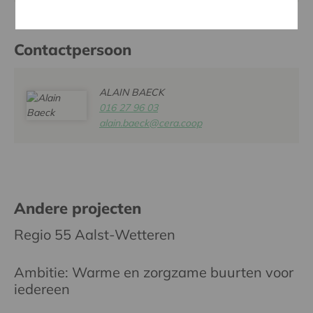
Contactpersoon
ALAIN BAECK
016 27 96 03
alain.baeck@cera.coop
Andere projecten
Regio 55 Aalst-Wetteren
Ambitie: Warme en zorgzame buurten voor
iedereen