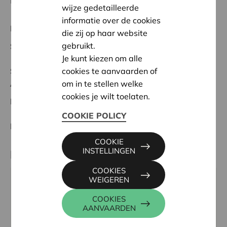
Dendermeersen waar bevers en ooievaars wonen.
wijze gedetailleerde
informatie over de cookies
Regionaal Project
die zij op haar website
gebruikt.
Startdatum:
16/05/2024
Je kunt kiezen om alle
cookies te aanvaarden of
Status:
Volledig
om in te stellen welke
Aalst-Wetteren
cookies je wilt toelaten.
Datum:
16/05/2024
COOKIE POLICY
Beslissing:
Goedgekeurd
COOKIE
INSTELLINGEN
Partner
COOKIES
WEIGEREN
NATUURPUNT AALST, COXIESTRAAT 11, 2800
MECHELEN
COOKIES
AANVAARDEN
Email:
aalst@natuurpunt.be