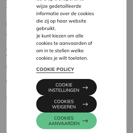
voor onze bewoners en er werd aangepaste decoratie
wijze gedetailleerde
voorzien.
informatie over de cookies
die zij op haar website
Regionaal Project
gebruikt.
Startdatum:
06/05/2024
Je kunt kiezen om alle
cookies te aanvaarden of
Status:
Volledig
om in te stellen welke
Voorkempen
cookies je wilt toelaten.
Datum:
06/05/2024
COOKIE POLICY
Beslissing:
Goedgekeurd
COOKIE
INSTELLINGEN
Partner
COOKIES
WEIGEREN
WZH SINT JOZEF EMMAUS, KRUIZEMUNT 15, 2160
COOKIES
WOMMELGEM
AANVAARDEN
Tel:
033 54 34 51