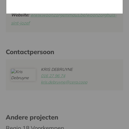
Email:
wzhsintjozef@Emmaus.be
Website:
www.woonzorgemmaus.be/woonzorghuis-
sint-jozef
Contactpersoon
KRIS DEBRUYNE
016 27 96 74
kris.debruyne@cera.coop
Andere projecten
Regio 18 Voorkempen