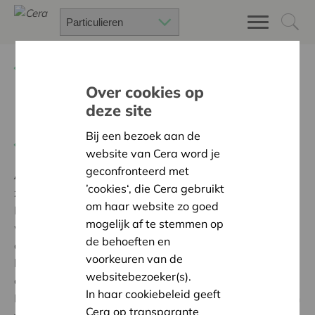
Terug
Project zoeken
Over cookies op
deze site
Dementievriendelijk Wonen
Bij een bezoek aan de
Terug naar overzicht
website van Cera word je
geconfronteerd met
Ambitie:
Een solidaire, respectvolle samenleving
’cookies‘, die Cera gebruikt
zonder drempels
om haar website zo goed
Dankzij de financiële steun van Cera hebben wij onze
mogelijk af te stemmen op
woning voor bewoners met een zware vorm van
de behoeften en
dementie huiselijker en gezelliger kunnen maken. Er
voorkeuren van de
heerst nu meer rust in deze woning dankzij het
websitebezoeker(s).
opvolgen van het advies van een interieurexpert
In haar cookiebeleid geeft
Dementie. De ruimtes zijn nu herkenbaarder geworden
Cera op transparante