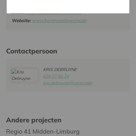
Tel:
051 77 18 03
Email:
info@borstvoedingvzw.be
Website:
www.borstvoedingvzw.be
Contactpersoon
KRIS DEBRUYNE
016 27 96 74
kris.debruyne@cera.coop
Andere projecten
Regio 41 Midden-Limburg