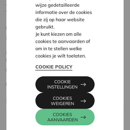
wijze gedetailleerde
voor de website, want dit is jaarlijks een hele
informatie over de cookies
'boterham' voor onze kleine vzw.
die zij op haar website
gebruikt.
Regionaal Project
Je kunt kiezen om alle
Startdatum:
23/05/2024
cookies te aanvaarden of
om in te stellen welke
Status:
Volledig
cookies je wilt toelaten.
Midden-Limburg
COOKIE POLICY
Datum:
23/05/2024
COOKIE
Beslissing:
Goedgekeurd
INSTELLINGEN
COOKIES
Partner
WEIGEREN
COOKIES
BORSTVOEDING, IEPERSESTRAAT 137, 8890
AANVAARDEN
MOORSLEDE