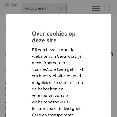
Terug
Project zoeken
Over cookies op
deze site
Meer
Bij een bezoek aan de
communicatiemogelijkheden
website van Cera word je
- Borstvoeding
geconfronteerd met
’cookies‘, die Cera gebruikt
Terug naar overzicht
om haar website zo goed
mogelijk af te stemmen op
Ambitie:
Warme en zorgzame buurten voor iedereen
de behoeften en
Promotie van onze vereniging door postkaartjes om uit
voorkeuren van de
te delen, T-shirts en beachflag om op te vallen tijdens
websitebezoeker(s).
de gezinsfestivals, waar we de Babybar houden.
In haar cookiebeleid geeft
Printer, papier en inkt om verdere communicatie te
Cera op transparante
kunnen waarborgen. Ook financiële ondersteuning