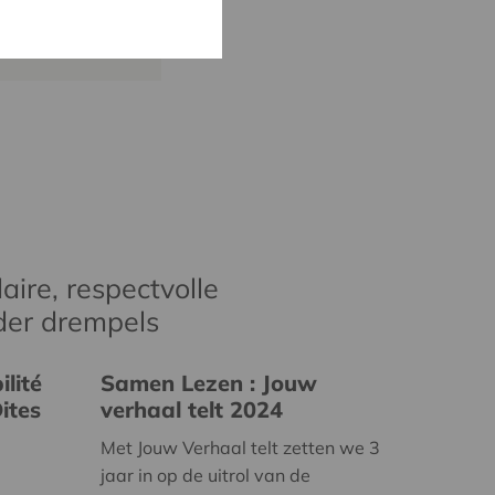
rtens@cera.coop
aire, respectvolle
der drempels
lité
Samen Lezen : Jouw
ites
verhaal telt 2024
Met Jouw Verhaal telt zetten we 3
jaar in op de uitrol van de