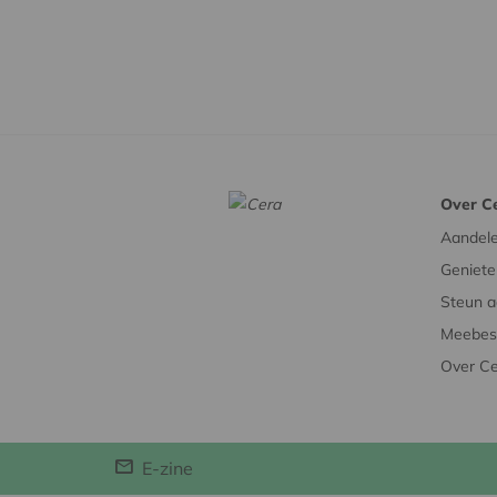
Over C
Aandel
Geniete
Steun a
Meebesl
Over C
E-zine