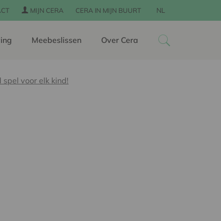
NL
ACT
MIJN CERA
CERA IN MIJN BUURT
ing
Meebeslissen
Over Cera
spel voor elk kind!