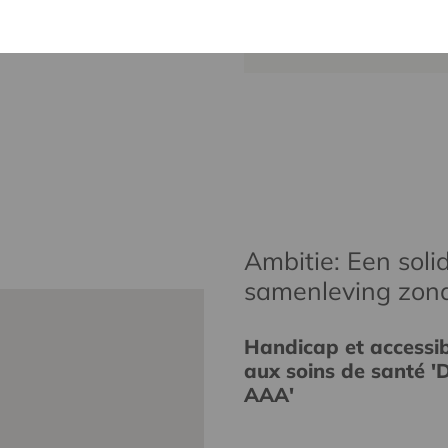
kristien.ma
Ambitie: Een solid
samenleving zon
Handicap et accessibi
aux soins de santé 'D
AAA'