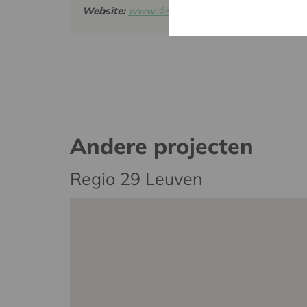
Website:
www.dewigwam.be
Andere projecten
Regio 29 Leuven