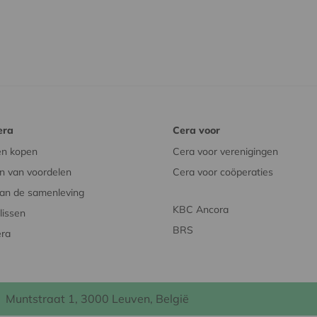
era
Cera voor
en kopen
Cera voor verenigingen
n van voordelen
Cera voor coöperaties
an de samenleving
KBC Ancora
issen
BRS
era
Muntstraat 1, 3000 Leuven, België