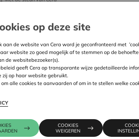
nd spelmateriaal
it stimuleert de
ijke speelkansen.
ookies op deze site
n
k aan de website van Cera word je geconfronteerd met ’cooki
:
07/10/2024
haar website zo goed mogelijk af te stemmen op de behoefte
an de websitebezoeker(s).
ing:
Goedgekeurd
ebeleid geeft Cera op transparante wijze gedetailleerde info
e zij op haar website gebruikt.
n om alle cookies te aanvaarden of om in te stellen welke cook
Contactpers
ICY
0 LEUVEN
KIES
COOKIES
COOK
KRISTIEN 
AARDEN
WEIGEREN
INSTELL
016 27 96 5