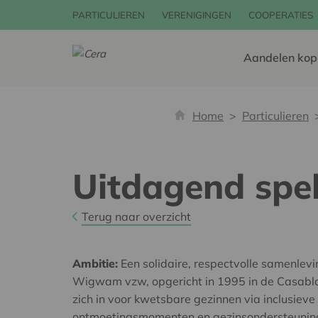
PARTICULIEREN
VERENIGINGEN
COOPERATIES
Aandelen kop
Home
Particulieren
Uitdagend spel
Terug naar overzicht
Ambitie:
Een solidaire, respectvolle samenlev
Wigwam vzw, opgericht in 1995 in de Casablan
zich in voor kwetsbare gezinnen via inclusieve
ontmoetingsmomenten en gezinsondersteuning