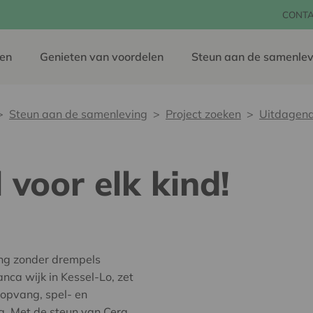
CONT
en
Genieten van voordelen
Steun aan de samenlev
Steun aan de samenleving
Project zoeken
Uitdagend 
 voor elk kind!
ing zonder drempels
ca wijk in Kessel-Lo, zet
 opvang, spel- en
. Met de steun van Cera