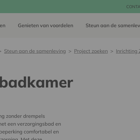
CONT
en
Genieten van voordelen
Steun aan de samenlev
Steun aan de samenleving
Project zoeken
Inrichtin
rgbadkamer
ing zonder drempels
met een verzorgingsbad en
 beperking comfortabel en
rzorging. Met deze