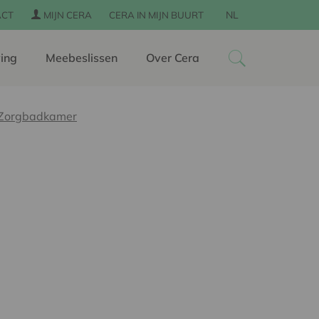
NL
ACT
MIJN CERA
CERA IN MIJN BUURT
ing
Meebeslissen
Over Cera
g Zorgbadkamer