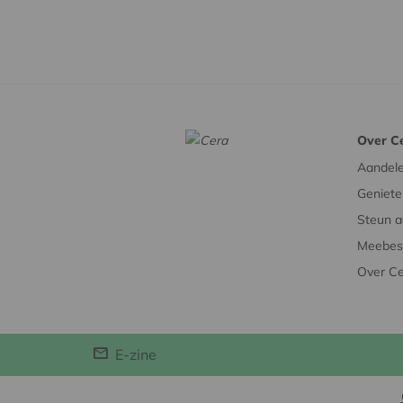
Over C
Aandel
Geniete
Steun a
Meebesl
Over C
E-zine