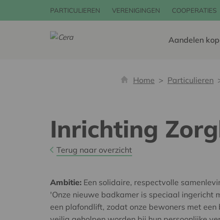
PARTICULIEREN
VERENIGINGEN
COOPERATIES
Aandelen kop
Home
Particulieren
Inrichting Zo
Terug naar overzicht
Ambitie:
Een solidaire, respectvolle samenlev
'Onze nieuwe badkamer is speciaal ingericht 
een plafondlift, zodat onze bewoners met een
veilig geholpen worden bij hun persoonlijke ve