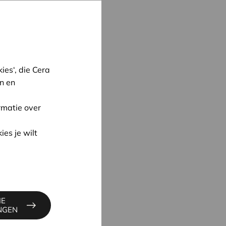
es‘, die Cera
n en
rmatie over
ies je wilt
oon
IE
S
INGEN
6
cera.coop