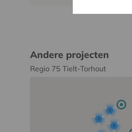
Andere projecten
Regio 75 Tielt-Torhout
3
3
2