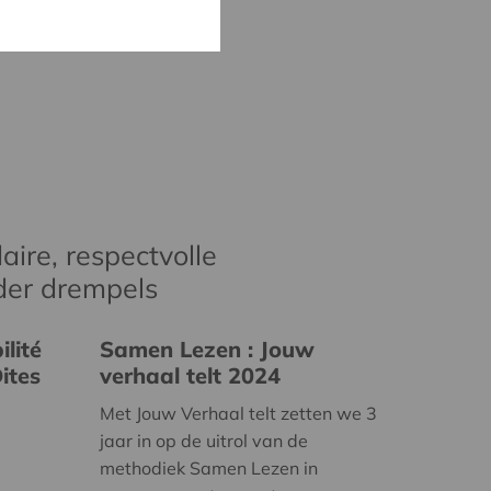
aire, respectvolle
der drempels
lité
Samen Lezen : Jouw
ites
verhaal telt 2024
Met Jouw Verhaal telt zetten we 3
jaar in op de uitrol van de
methodiek Samen Lezen in