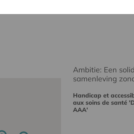
Ambitie: Een solid
samenleving zon
Handicap et accessibi
aux soins de santé 'D
AAA'