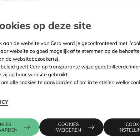
n nóg meer comfort,
 bad of een soepele
ookies op deze site
id. Met dank aan Cera.'
Torhout
k aan de website van Cera word je geconfronteerd met ’cooki
haar website zo goed mogelijk af te stemmen op de behoefte
:
21/10/2024
an de websitebezoeker(s).
ing:
Goedgekeurd
ebeleid geeft Cera op transparante wijze gedetailleerde info
e zij op haar website gebruikt.
n om alle cookies te aanvaarden of om in te stellen welke cook
Contactpers
ICY
EG 58, 8210 ZEDELGEM
KIES
COOKIES
COOK
WIM INGEL
AARDEN
WEIGEREN
INSTELL
016 27 96 4
wim.ingels@