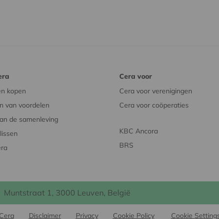
era
Cera voor
en kopen
Cera voor verenigingen
n van voordelen
Cera voor coöperaties
an de samenleving
KBC Ancora
issen
BRS
era
Muntstraat 1, 3000 Leuven, België
Cera
Disclaimer
Privacy
Cookie Policy
Cookie Setting