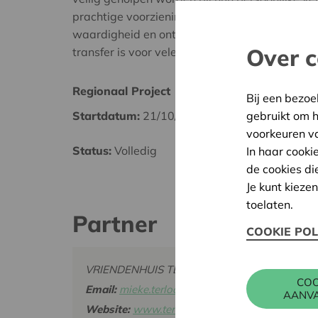
prachtige voorziening kunnen we onze cliënte
waardigheid en ontspanning bieden. Een warm
Over c
transfer is voor velen geen vanzelfsprekendhe
Regionaal Project
Tielt-
Bij een bezoe
gebruikt om 
Startdatum:
21/10/2024
Datum
voorkeuren v
Status:
Volledig
Besliss
In haar cooki
de cookies di
Je kunt kieze
toelaten.
Partner
COOKIE POL
VRIENDENHUIS TER LOO, TORHOUTSESTEENW
COO
Email:
mieke.terloo@gmail.com
AANV
Website:
www.terloo.be