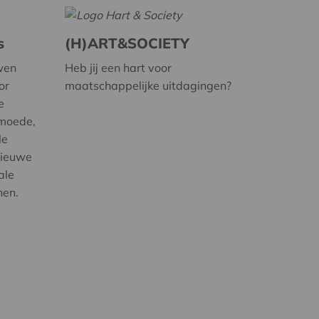
s
(H)ART&SOCIETY
wen
Heb jij een hart voor
or
maatschappelijke uitdagingen?
e
rmoede,
le
nieuwe
ale
nen.