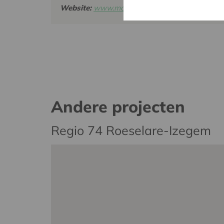
Website:
www.mariënstede.be
Andere projecten
Regio 74 Roeselare-Izegem