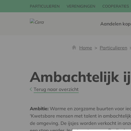
PARTICULIEREN
VERENIGINGEN
COOPERATIES
Aandelen kop
Home
Particulieren
Ambachtelijk ij
Terug naar overzicht
Ambitie:
Warme en zorgzame buurten voor ie
'Kwetsbare mensen met talent in ambachtelijk i
de omgeving. De ijsjes worden verkocht in on
een stap verder. In het centrum van Dadizele 