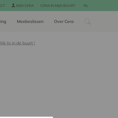
NL
ACT
MIJN CERA
CERA IN MIJN BUURT
ing
Meebeslissen
Over Cera
k ijs in de buurt !