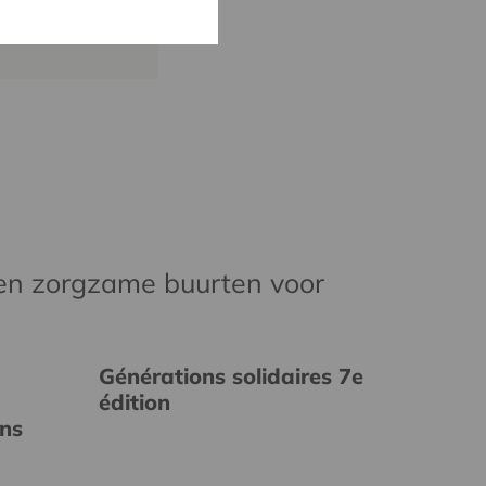
cera.coop
en zorgzame buurten voor
Générations solidaires 7e
édition
ins