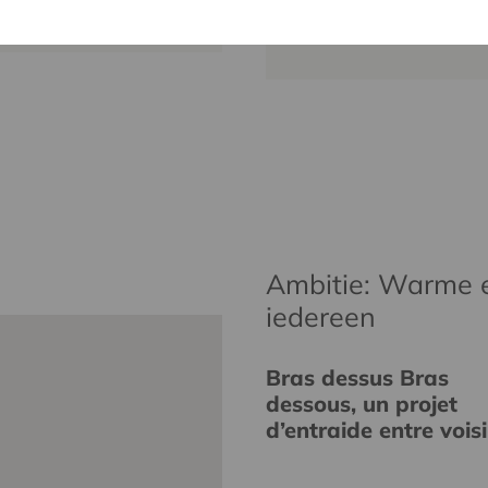
wim.ingels@
Ambitie: Warme 
iedereen
Bras dessus Bras
dessous, un projet
d’entraide entre vois