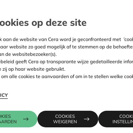
ze trotse mensen hun lekkere
ten ! De ijskar konden we
ookies op deze site
lare-Izegem
k aan de website van Cera word je geconfronteerd met ’cooki
haar website zo goed mogelijk af te stemmen op de behoefte
:
04/11/2024
an de websitebezoeker(s).
ebeleid geeft Cera op transparante wijze gedetailleerde info
ing:
Goedgekeurd
e zij op haar website gebruikt.
n om alle cookies te aanvaarden of om in te stellen welke cook
Contactpers
ICY
, 8890 MOORSLEDE
KIES
COOKIES
COOK
AARDEN
WEIGEREN
INSTELL
WIM INGEL
016 27 96 4