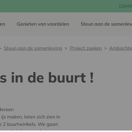
CONT
en
Genieten van voordelen
Steun aan de samenlev
Steun aan de samenleving
Project zoeken
Ambachtelij
s in de buurt !
dereen
js maken, laten zich zien in
ze 2 buurtwinkels. We gaan
, aan de inkom van het