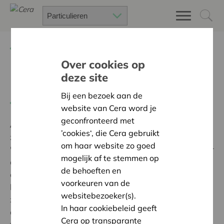
Terug
Project zoeken
Over cookies op
deze site
Rugzak zonder zorgen
Bij een bezoek aan de
Terug naar overzicht
website van Cera word je
geconfronteerd met
Ambitie:
Een solidaire, respectvolle samenleving
’cookies‘, die Cera gebruikt
zonder drempels
om haar website zo goed
'Opgroeien zonder zorgen is ontzettend belangrijk voor
mogelijk af te stemmen op
alle kinderen. De diagnose van een chronische ziekte
de behoeften en
op jonge leeftijd heeft heel wat implicaties op het
voorkeuren van de
leven. De rugzak zal niet alleen het kind op weg zetten
websitebezoeker(s).
zijn ziekte beter te begrijpen, maar geeft ook de kans
In haar cookiebeleid geeft
aan leerkrachten en klasgenootjes om de ziekte beter
Cera op transparante