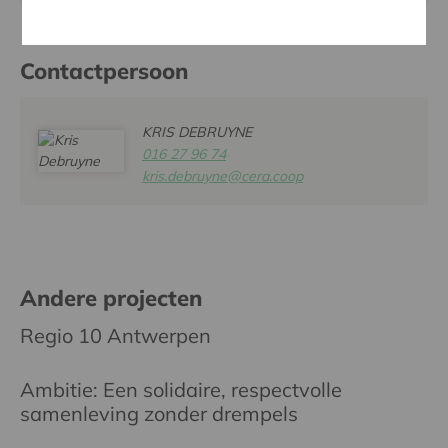
Contactpersoon
KRIS DEBRUYNE
016 27 96 74
kris.debruyne@cera.coop
Andere projecten
Regio 10 Antwerpen
Ambitie: Een solidaire, respectvolle
samenleving zonder drempels