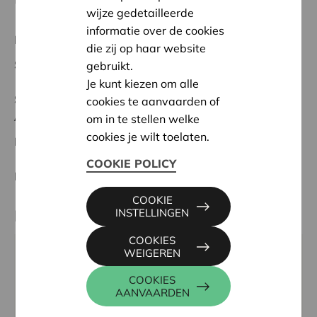
te begrijpen en een belangrijke steunpilaar te zijn.'
wijze gedetailleerde
informatie over de cookies
Regionaal Project
die zij op haar website
Startdatum:
09/10/2024
gebruikt.
Je kunt kiezen om alle
Status:
Volledig
cookies te aanvaarden of
Antwerpen
om in te stellen welke
cookies je wilt toelaten.
Datum:
09/10/2024
COOKIE POLICY
Beslissing:
Goedgekeurd
COOKIE
Partner
INSTELLINGEN
COOKIES
WEIGEREN
CROHN- EN COLITIS ULCEROSA VERENING,
GROENEWEG 151 151, 3001 LEUVEN
COOKIES
AANVAARDEN
Website:
www.ccv-vzw.be