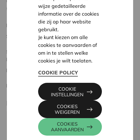
beperkt budget, een beperking of sociaal isolement
wijze gedetailleerde
samen rond de tafel te brengen.'
informatie over de cookies
die zij op haar website
Regionaal Project
gebruikt.
Startdatum:
04/02/2025
Je kunt kiezen om alle
cookies te aanvaarden of
Status:
Volledig
om in te stellen welke
Noord-Limburg
cookies je wilt toelaten.
Datum:
04/02/2025
COOKIE POLICY
Beslissing:
Goedgekeurd
COOKIE
INSTELLINGEN
Partner
COOKIES
WEIGEREN
PLAY IT LOUD VZW, Leopoldsburgsesteenweg 82,
COOKIES
AANVAARDEN
3971 LEOPOLDSBURG
Tel:
011 74 00 28