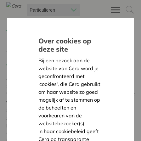
Terug
Project zoeken
Over cookies op
deze site
Warme hap
Bij een bezoek aan de
Terug naar overzicht
website van Cera word je
geconfronteerd met
Ambitie:
Een solidaire, respectvolle samenleving
’cookies‘, die Cera gebruikt
zonder drempels
om haar website zo goed
'Play It Loud vzw kreeg steun van Cera voor de opstart
mogelijk af te stemmen op
van het project ‘warme Hap (Tafelgenoten) Met deze
de behoeften en
steun konden we investeren in duurzame materialen
voorkeuren van de
zoals kookgerei, tafelmateriaal en logistieke
websitebezoeker(s).
benodigdheden. Zo werd het mogelijk om op een
In haar cookiebeleid geeft
warme, laagdrempelige manier mensen met een
Cera op transparante