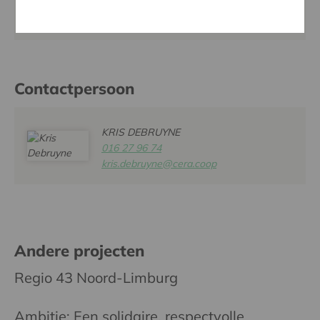
Website:
www.playitloud.be
Contactpersoon
KRIS DEBRUYNE
016 27 96 74
kris.debruyne@cera.coop
Andere projecten
Regio 43 Noord-Limburg
Ambitie: Een solidaire, respectvolle