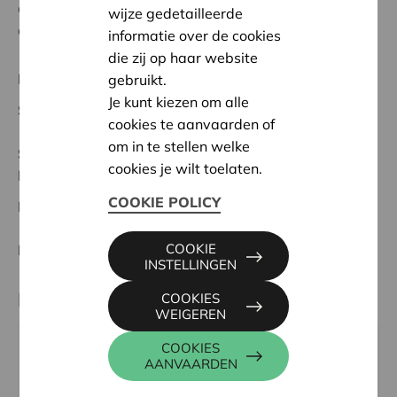
oprichting van vzw Veldhuis tussen Dender en Mark
wijze gedetailleerde
die de gemeenschapswerking verder zal beheren.
informatie over de cookies
die zij op haar website
Regionaal Project
gebruikt.
Je kunt kiezen om alle
Startdatum:
10/02/2025
cookies te aanvaarden of
om in te stellen welke
Status:
Volledig
cookies je wilt toelaten.
Dender-Zwalm
COOKIE POLICY
Datum:
10/02/2025
COOKIE
Beslissing:
Goedgekeurd
INSTELLINGEN
Partner
COOKIES
WEIGEREN
COOKIES
Veldhuis tussen Dender en Mark, Waarbekeplein 19,
AANVAARDEN
9506 GERAARDSBERGEN