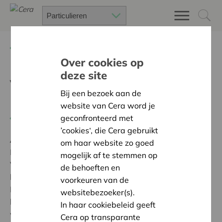
Terug
Project zoeken
Over cookies op
deze site
Veldhuis tussen Dender en
Bij een bezoek aan de
Mark
website van Cera word je
geconfronteerd met
Terug naar overzicht
’cookies‘, die Cera gebruikt
Ambitie:
Warme en zorgzame buurten voor iedereen
om haar website zo goed
Dankzij Cera realiseerden we met vrijwilligers ons
mogelijk af te stemmen op
Veldhuis, een gezellige ontmoetingsplek voor
de behoeften en
buurtbewoners en deelnemers aan Zelfoogstboerderij
voorkeuren van de
Erwtjes & Knollen. In het houten gebouwtje met
websitebezoeker(s).
bijbehorende picknicktafels organiseren we voortaan
In haar cookiebeleid geeft
workshops en buurtevents. De steun leidde ook tot de
Cera op transparante