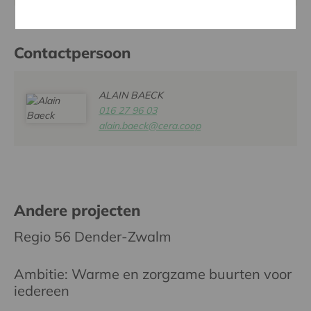
Contactpersoon
ALAIN BAECK
016 27 96 03
alain.baeck@cera.coop
Andere projecten
Regio 56 Dender-Zwalm
Ambitie: Warme en zorgzame buurten voor
iedereen