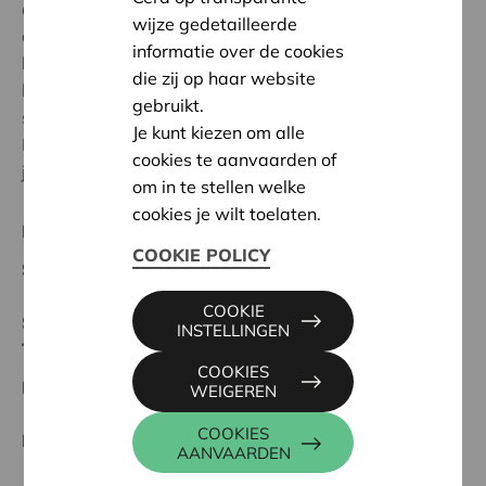
de aankoop van een CRDL. Een instrument dat
wijze gedetailleerde
aanraking omzet in klanken en muziek. Dit is een
informatie over de cookies
bijzonder toestel die voor verbinding kan zorgen bij
die zij op haar website
bewoners met geheugenproblemen. Ook in de
gebruikt.
samenwerking met de nabijgelegen school 'De
Je kunt kiezen om alle
Ruimtevaarder' zorgt de CRDL voor verbinding tussen
cookies te aanvaarden of
jong en oud want 'jong en oud is goud'.
om in te stellen welke
cookies je wilt toelaten.
Regionaal Project
COOKIE POLICY
Startdatum:
17/02/2025
COOKIE
Status:
Volledig
INSTELLINGEN
Tielt-Torhout
COOKIES
Datum:
17/02/2025
WEIGEREN
COOKIES
Beslissing:
Goedgekeurd
AANVAARDEN