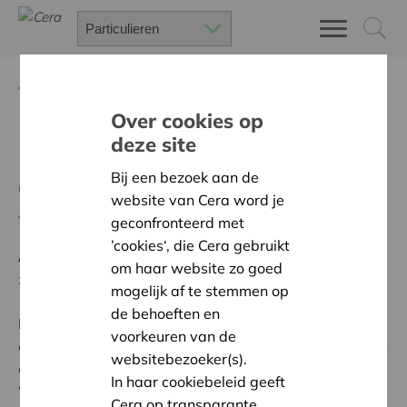
Terug
Project zoeken
Over cookies op
deze site
De CRDL: jong en oud zijn
Bij een bezoek aan de
goud
website van Cera word je
Terug naar overzicht
geconfronteerd met
’cookies‘, die Cera gebruikt
Ambitie:
Een solidaire, respectvolle samenleving
om haar website zo goed
zonder drempels
mogelijk af te stemmen op
de behoeften en
Programma:
Iedereen gelijke kansen bieden om
voorkeuren van de
actief, volwaardig en gelijkwaardig deel te nemen aan
websitebezoeker(s).
de samenleving
In haar cookiebeleid geeft
WZC Mariaburcht Curando kreeg steun van Cera voor
Cera op transparante