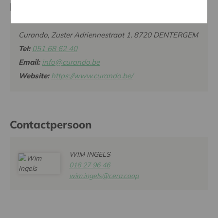
Partner
Curando, Zuster Adriennestraat 1, 8720 DENTERGEM
Tel:
051 68 62 40
Email:
info@curando.be
Website:
https://www.curando.be/
Contactpersoon
WIM INGELS
016 27 96 46
wim.ingels@cera.coop