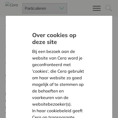
Terug
Project zoeken
Over cookies op
deze site
speelplaats type
Bij een bezoek aan de
basisaanbod
website van Cera word je
Terug naar overzicht
geconfronteerd met
’cookies‘, die Cera gebruikt
Ambitie:
Een solidaire, respectvolle samenleving
om haar website zo goed
zonder drempels
mogelijk af te stemmen op
de behoeften en
Programma:
Iedereen gelijke kansen bieden om
voorkeuren van de
actief, volwaardig en gelijkwaardig deel te nemen aan
websitebezoeker(s).
de samenleving
In haar cookiebeleid geeft
'De vernieuwing van onze speelplaats voor de
Cera op transparante