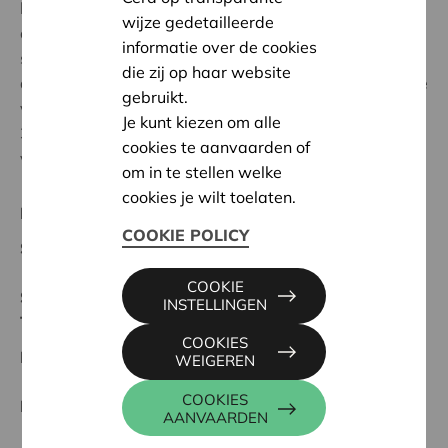
kinderen in Type basisaanbod (buitengewoon
wijze gedetailleerde
onderwijs). Het was 30 jaar geleden dat de
informatie over de cookies
speelplaats onder handen genomen werd en er was
die zij op haar website
alleen een kleine glijbaan over en een 'koer'. Dit zorgde
gebruikt.
voor weinig uitdaging en speelplezier. Nu hebben we
Je kunt kiezen om alle
3 heel mooie toestellen met daaronder een dempende
cookies te aanvaarden of
vloer.'
om in te stellen welke
cookies je wilt toelaten.
Regionaal Project
COOKIE POLICY
Startdatum:
17/02/2025
COOKIE
Status:
Volledig
INSTELLINGEN
Tielt-Torhout
COOKIES
Datum:
17/02/2025
WEIGEREN
COOKIES
Beslissing:
Goedgekeurd
AANVAARDEN