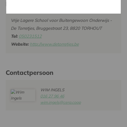
Partner
Vrije Lagere School voor Buitengewoon Onderwijs -
De Torretjes, Bruggestraat 23, 8820 TORHOUT
Tel:
050231512
Website:
http://www.detorretjes.be
Contactpersoon
WIM INGELS
016 27 96 46
wim.ingels@cera.coop