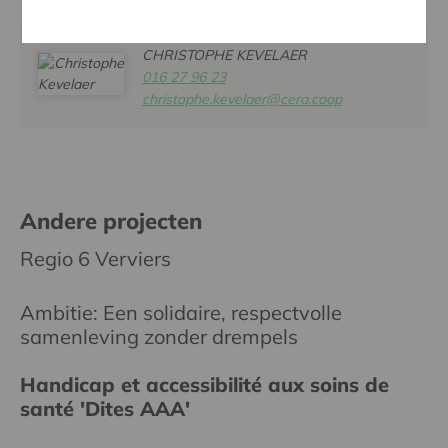
CHRISTOPHE KEVELAER
016 27 96 23
christophe.kevelaer@cera.coop
Andere projecten
Regio 6 Verviers
Ambitie: Een solidaire, respectvolle
samenleving zonder drempels
Handicap et accessibilité aux soins de
santé 'Dites AAA'