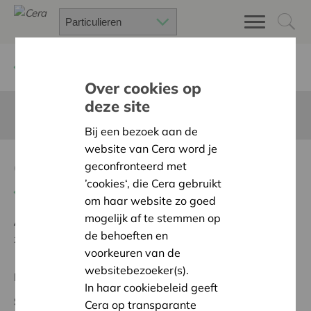
Terug
Project zoeken
Over cookies op
deze site
Deze pagina is niet vertaald in het Nederlands
Bij een bezoek aan de
website van Cera word je
Coups d'Pouce des familles
geconfronteerd met
’cookies‘, die Cera gebruikt
Terug naar overzicht
om haar website zo goed
mogelijk af te stemmen op
Ambitie:
Een solidaire, respectvolle samenleving
de behoeften en
zonder drempels
voorkeuren van de
websitebezoeker(s).
Regionaal Project
In haar cookiebeleid geeft
Startdatum:
19/02/2025
Cera op transparante