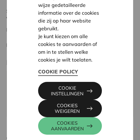
wijze gedetailleerde
Status:
Volledig
informatie over de cookies
Verviers
die zij op haar website
gebruikt.
Datum:
19/02/2025
Je kunt kiezen om alle
cookies te aanvaarden of
Beslissing:
Goedgekeurd
om in te stellen welke
cookies je wilt toelaten.
Partner
COOKIE POLICY
La Rouette entre-familles, Place Saint-Remacle 17 7,
COOKIE
4870 TROOZ
INSTELLINGEN
Email:
entrefamillesasbl@gmail.com
COOKIES
Website:
www.entrefamilles.be
WEIGEREN
COOKIES
AANVAARDEN
Contactpersoon