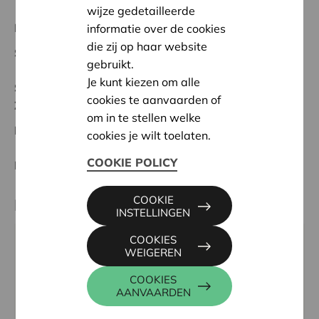
wijze gedetailleerde
Regionaal Project
informatie over de cookies
die zij op haar website
Startdatum:
27/02/2025
gebruikt.
Je kunt kiezen om alle
Status:
Volledig
cookies te aanvaarden of
Zuid-Limburg
om in te stellen welke
Datum:
27/02/2025
cookies je wilt toelaten.
COOKIE POLICY
Beslissing:
Goedgekeurd
COOKIE
Partner
INSTELLINGEN
COOKIES
Natuurhuis Haspengouw Mergels van Gelinden,
WEIGEREN
Kleinveldstraat 54, 3800 SINT-TRUIDEN
COOKIES
Email:
info@natuurhuis-haspengouw.be
AANVAARDEN
Website:
www.natuurhuis-haspengouw.be