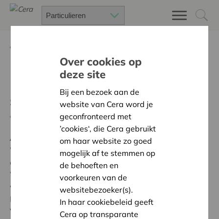
Terug
Project zoeken
Over cookies op
deze site
Het hermaken van het
Bij een bezoek aan de
sanitair
website van Cera word je
geconfronteerd met
Terug naar overzicht
’cookies‘, die Cera gebruikt
Ambitie:
Warme en zorgzame buurten voor iedereen
om haar website zo goed
We kregen steun van Cera voor de vervanging van
mogelijk af te stemmen op
een oud, versleten en stukgegane sanitair van 37 jaar.
de behoeften en
We verdedigen en ontwikkelen natuur in deze hoek
voorkeuren van de
van Limburg. In samenwerking met velen zoals
websitebezoeker(s).
Natuurpunt afdelingen, zoals Buurtwerkingen,
In haar cookiebeleid geeft
Vrijwilligersgroepen voor natuur in de buurt.
Cera op transparante