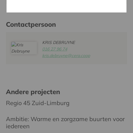
Contactpersoon
KRIS DEBRUYNE
016 27 96 74
kris.debruyne@cera.coop
Andere projecten
Regio 45 Zuid-Limburg
Ambitie: Warme en zorgzame buurten voor
iedereen