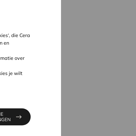
es‘, die Cera
n en
rmatie over
ies je wilt
oon
UYNE
IE
4
INGEN
ne@cera.coop