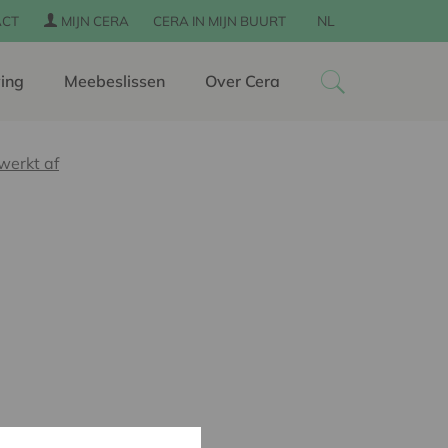
NL
ACT
MIJN CERA
CERA IN MIJN BUURT
ing
Meebeslissen
Over Cera
erkt af