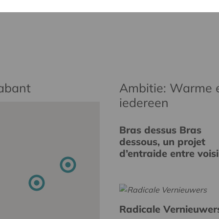
rabant
Ambitie: Warme 
iedereen
Bras dessus Bras
dessous, un projet
d’entraide entre vois
Radicale Vernieuwer