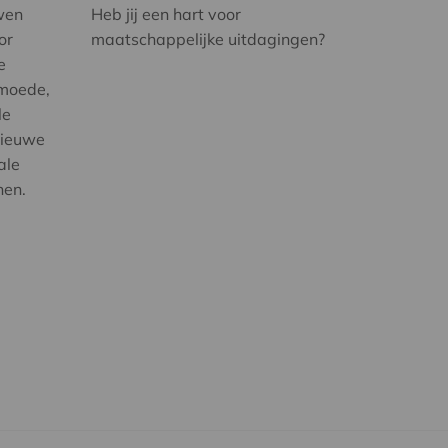
wen
Heb jij een hart voor
or
maatschappelijke uitdagingen?
e
rmoede,
le
nieuwe
ale
nen.