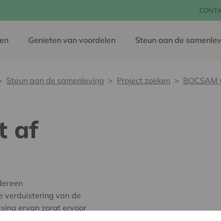
CONT
en
Genieten van voordelen
Steun aan de samenlev
Steun aan de samenleving
Project zoeken
BOCSAM w
 af
dereen
 verduistering van de
sing ervan zorgt ervoor
 kunnen worden gebruikt.