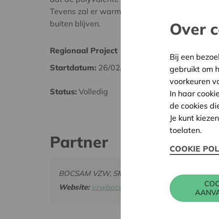
Tevens zal er warmtewinst in de winter zijn e
buiten blijven.
Over c
Regionaal Project
Mechel
Bij een bezoe
Startdatum:
26/02/2025
Datum
gebruikt om 
voorkeuren v
Status:
Volledig
Besliss
In haar cooki
de cookies di
Je kunt kieze
toelaten.
Partner
COOKIE POL
BOCSAM VZW, SMISSEN 2 C, 2980 ZOERSEL
COO
Website:
vzwbocsam.weebly.com/contact.html
AANV