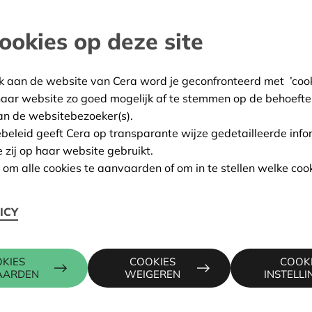
n in de zomer zal de warmte
ookies op deze site
en - Klein-Brabant
k aan de website van Cera word je geconfronteerd met ’cooki
:
26/02/2025
haar website zo goed mogelijk af te stemmen op de behoefte
an de websitebezoeker(s).
ing:
Goedgekeurd
ebeleid geeft Cera op transparante wijze gedetailleerde info
e zij op haar website gebruikt.
n om alle cookies te aanvaarden of om in te stellen welke cook
Contactpers
ICY
KRIS DEBR
KIES
COOKIES
COOK
016 27 96 7
AARDEN
WEIGEREN
INSTELL
kris.debruy