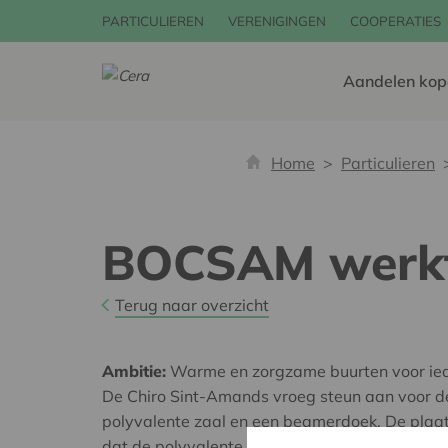
PARTICULIEREN
VERENIGINGEN
COOPERATIES
Aandelen kop
Home
Particulieren
BOCSAM werkt
Terug naar overzicht
Ambitie:
Warme en zorgzame buurten voor ie
De Chiro Sint-Amands vroeg steun aan voor de
polyvalente zaal en een beamerdoek. De plaat
dat de polyvalente zaal veilig en efficiënt zal