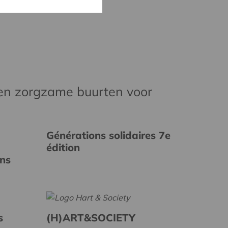
en zorgzame buurten voor
Générations solidaires 7e
édition
ins
s
(H)ART&SOCIETY