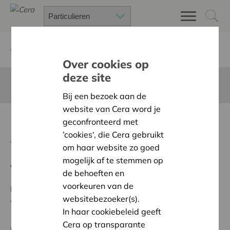
Terug
Project zoeken
Over cookies op
deze site
Deze pagina is niet vertaald in het Nederlands
Bij een bezoek aan de
website van Cera word je
Educatieve bijenstand
geconfronteerd met
’cookies‘, die Cera gebruikt
Terug naar overzicht
om haar website zo goed
mogelijk af te stemmen op
Ambitie:
Warme en zorgzame buurten voor iedereen
de behoeften en
voorkeuren van de
Programma:
Bouwen aan sterke dorpen, buurten en
websitebezoeker(s).
wijken, met zorgzame buren
In haar cookiebeleid geeft
Cera op transparante