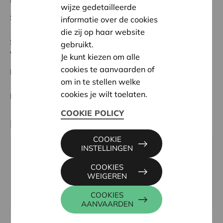
Regionaal Project
wijze gedetailleerde
Startdatum:
05/06/2025
informatie over de cookies
die zij op haar website
Status:
Volledig
gebruikt.
Veurne-Diksmuide
Je kunt kiezen om alle
cookies te aanvaarden of
Datum:
05/06/2025
om in te stellen welke
cookies je wilt toelaten.
Beslissing:
Goedgekeurd
COOKIE POLICY
Partner
COOKIE
INSTELLINGEN
IMKERSBOND DE IJZERVALLE, Grauwe
Broedersstraat 79, 8600 DIKSMUIDE
COOKIES
WEIGEREN
Website:
https://jvaneecke.wixsite.com/imkersbondyzervallei
COOKIES
AANVAARDEN