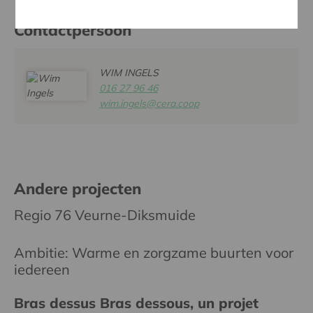
Contactpersoon
WIM INGELS
016 27 96 46
wim.ingels@cera.coop
Andere projecten
Regio 76 Veurne-Diksmuide
Ambitie: Warme en zorgzame buurten voor
iedereen
Bras dessus Bras dessous, un projet