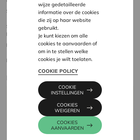
Regionaal Project
wijze gedetailleerde
Startdatum:
05/05/2025
informatie over de cookies
die zij op haar website
Status:
In behandeling
gebruikt.
Roeselare-Izegem
Je kunt kiezen om alle
cookies te aanvaarden of
Datum:
05/05/2025
om in te stellen welke
cookies je wilt toelaten.
Beslissing:
Goedgekeurd
COOKIE POLICY
Partner
COOKIE
INSTELLINGEN
WZC Westerlinde, Westlaan 13, 8800 ROESELARE
Tel:
051622200
COOKIES
WEIGEREN
Website:
https://www.h-hart.be
COOKIES
AANVAARDEN