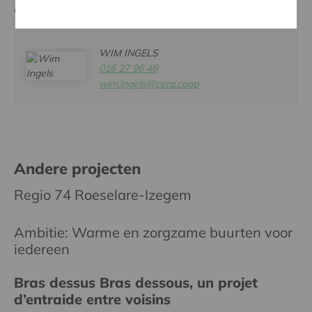
Contactpersoon
WIM INGELS
016 27 96 46
wim.ingels@cera.coop
Andere projecten
Regio 74 Roeselare-Izegem
Ambitie: Warme en zorgzame buurten voor
iedereen
Bras dessus Bras dessous, un projet
d’entraide entre voisins