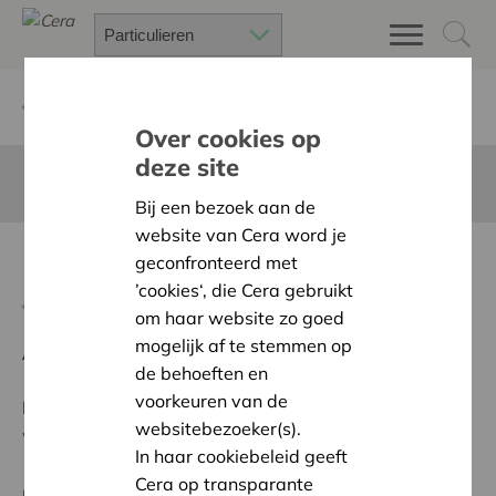
Terug
Project zoeken
Over cookies op
deze site
Deze pagina is niet vertaald in het Nederlands
Bij een bezoek aan de
website van Cera word je
Dementie-activeringstuin
geconfronteerd met
’cookies‘, die Cera gebruikt
Terug naar overzicht
om haar website zo goed
mogelijk af te stemmen op
Ambitie:
Warme en zorgzame buurten voor iedereen
de behoeften en
voorkeuren van de
Programma:
Bouwen aan sterke dorpen, buurten en
websitebezoeker(s).
wijken, met zorgzame buren
In haar cookiebeleid geeft
Cera op transparante