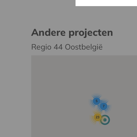
Andere projecten
Regio 44 Oostbelgië
5
7
23