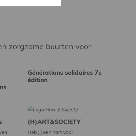
en zorgzame buurten voor
Générations solidaires 7e
édition
ins
s
(H)ART&SOCIETY
wen
Heb jij een hart voor