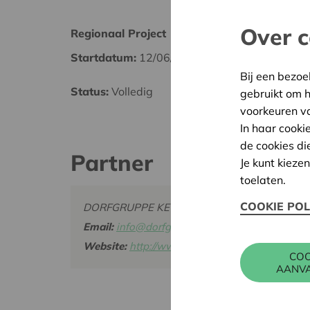
Over c
Regionaal Project
Ostbel
Startdatum:
12/06/2025
Datum
Bij een bezoe
Status:
Volledig
Besliss
gebruikt om 
voorkeuren v
In haar cooki
de cookies di
Partner
Je kunt kieze
toelaten.
COOKIE POL
DORFGRUPPE KETTENIS VOG, ZUR NOHN 65,
Email:
info@dorfgruppe-kettenis.be
Website:
http://www.dorfgruppe-kettenis.be
COO
AANV