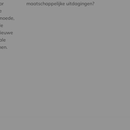
or
maatschappelijke uitdagingen?
e
rmoede,
le
nieuwe
ale
nen.