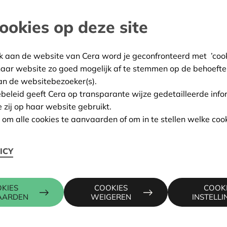
ookies op deze site
gien
:
12/06/2025
k aan de website van Cera word je geconfronteerd met ’cooki
ing:
Goedgekeurd
haar website zo goed mogelijk af te stemmen op de behoefte
an de websitebezoeker(s).
ebeleid geeft Cera op transparante wijze gedetailleerde info
e zij op haar website gebruikt.
Contactpers
n om alle cookies te aanvaarden of om in te stellen welke cook
ICY
 4701 EUPEN
KRIS DEBR
016 27 96 7
kris.debruy
KIES
COOKIES
COOK
AARDEN
WEIGEREN
INSTELL