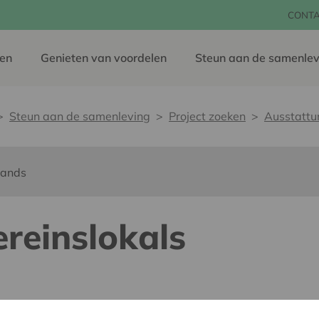
CONT
en
Genieten van voordelen
Steun aan de samenlev
Steun aan de samenleving
Project zoeken
Ausstattu
lands
reinslokals
dereen