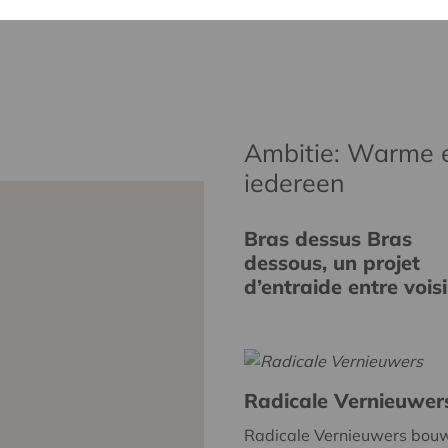
Ambitie: Warme 
iedereen
Bras dessus Bras
dessous, un projet
d’entraide entre vois
Radicale Vernieuwer
Radicale Vernieuwers bou