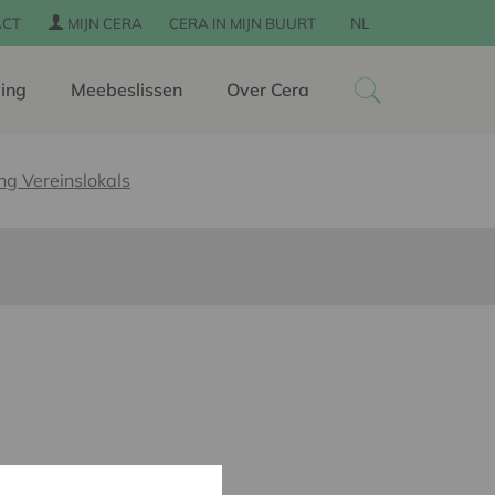
NL
ACT
MIJN CERA
CERA IN MIJN BUURT
ing
Meebeslissen
Over Cera
ng Vereinslokals