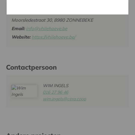
Zorg & Belevingshoeve de Vhilehoeve,
Moorsledestraat 30, 8980 ZONNEBEKE
Email:
info@vhilehoeve.be
Website:
https://vhilehoeve.be/
Contactpersoon
WIM INGELS
016 27 96 46
wim.ingels@cera.coop