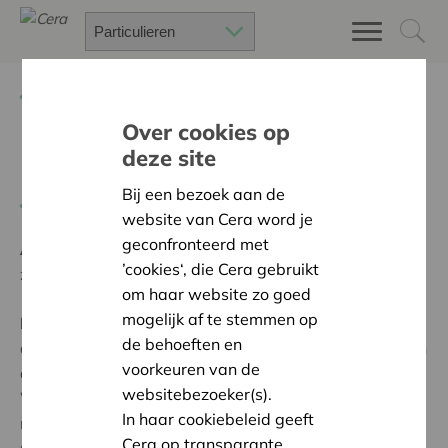
Terug
Project zoeken
Over cookies op
deze site
Belevingspad
Bij een bezoek aan de
Terug naar overzicht
website van Cera word je
geconfronteerd met
Ambitie:
Een solidaire, respectvolle samenleving
’cookies‘, die Cera gebruikt
zonder drempels
om haar website zo goed
mogelijk af te stemmen op
Programma:
Iedereen gelijke kansen bieden om
de behoeften en
actief, volwaardig en gelijkwaardig deel te nemen aan
voorkeuren van de
de samenleving
websitebezoeker(s).
Wij kregen steun van Cera om ons belevingspad te
In haar cookiebeleid geeft
natuurlijk te verharden. Op deze manier kunnen we
Cera op transparante