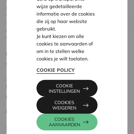
minder mobile mensen en rolstoelgebruikers mee laten
wijze gedetailleerde
genieten van ons pad. Om een beeld te beschrijven
informatie over de cookies
van ons pad: we hebben grote houten zelfgemaakte
die zij op haar website
spelen, bv mens erger je niet, OXO, domino,... maar ook
gebruikt.
een bewegende spiegelwand, vertel theater,
Je kunt kiezen om alle
voelbakken, tollenbak, werpspelen,...
cookies te aanvaarden of
om in te stellen welke
Regionaal Project
cookies je wilt toelaten.
Startdatum:
08/10/2025
COOKIE POLICY
Status:
Volledig
COOKIE
Ieper-Poperinge
INSTELLINGEN
Datum:
08/10/2025
COOKIES
WEIGEREN
Beslissing:
Goedgekeurd
COOKIES
AANVAARDEN
Partner