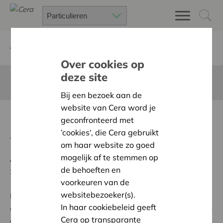
Terug
Project zoeken
Over cookies op
deze site
Deze pagina is niet vertaald in het Nederlands
Bij een bezoek aan de
website van Cera word je
Renovatie binnentuin
geconfronteerd met
’cookies‘, die Cera gebruikt
Terug naar overzicht
om haar website zo goed
mogelijk af te stemmen op
Ambitie:
Een solidaire, respectvolle samenleving
de behoeften en
zonder drempels
voorkeuren van de
websitebezoeker(s).
Programma:
Iedereen gelijke kansen bieden om
In haar cookiebeleid geeft
actief, volwaardig en gelijkwaardig deel te nemen aan
Cera op transparante
de samenleving