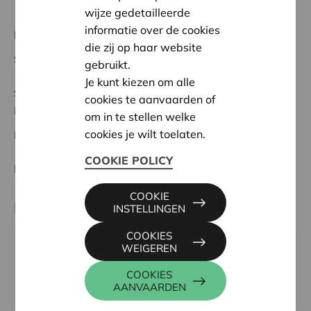
wijze gedetailleerde
informatie over de cookies
Regionaal Project
die zij op haar website
Startdatum:
02/10/2025
gebruikt.
Je kunt kiezen om alle
Status:
In behandeling
cookies te aanvaarden of
Meetjesland
om in te stellen welke
cookies je wilt toelaten.
Datum:
02/10/2025
COOKIE POLICY
Beslissing:
Goedgekeurd
COOKIE
Partner
INSTELLINGEN
COOKIES
WZC Ons Zomerheem, Dreef 47, 9930 LIEVEGEM
WEIGEREN
Tel:
09/372.74.48
COOKIES
Website:
https://www.zorg-saam.be/ons-zomerheem/
AANVAARDEN