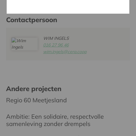
Contactpersoon
WIM INGELS
016 27 96 46
wim.ingels@cera.coop
Andere projecten
Regio 60 Meetjesland
Ambitie: Een solidaire, respectvolle
samenleving zonder drempels