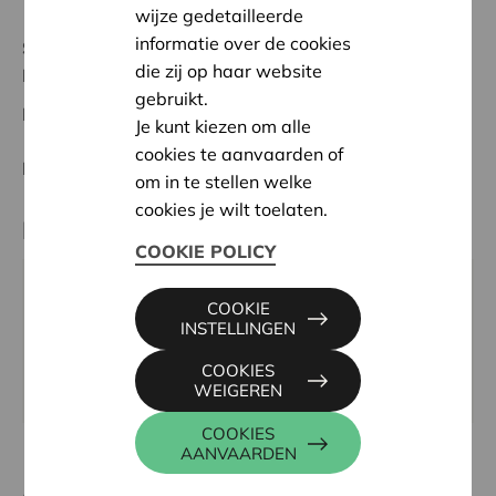
wijze gedetailleerde
informatie over de cookies
Status:
In behandeling
die zij op haar website
Noordwest-Brabant
gebruikt.
Datum:
12/02/2026
Je kunt kiezen om alle
cookies te aanvaarden of
Beslissing:
Goedgekeurd
om in te stellen welke
cookies je wilt toelaten.
Partner
COOKIE POLICY
Jeugdharmonie Opwijk, Mechelstraat 17, 1745
COOKIE
OPWIJK
INSTELLINGEN
Email:
jeugdharmonie.opwijk@gmail.com
COOKIES
Website:
www.harmonieopwijk.be
WEIGEREN
COOKIES
AANVAARDEN