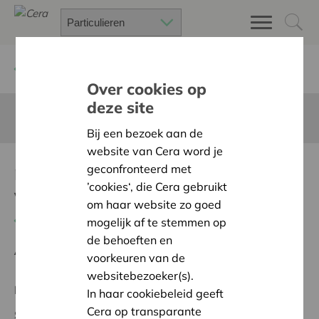
Terug
Project zoeken
Over cookies op
deze site
Deze pagina is niet vertaald in het Nederlands
Bij een bezoek aan de
website van Cera word je
muziekstandaard
geconfronteerd met
’cookies‘, die Cera gebruikt
vervanging
om haar website zo goed
Terug naar overzicht
mogelijk af te stemmen op
de behoeften en
Ambitie:
Warme en zorgzame buurten voor iedereen
voorkeuren van de
websitebezoeker(s).
Regionaal Project
In haar cookiebeleid geeft
Cera op transparante
Startdatum:
12/02/2026