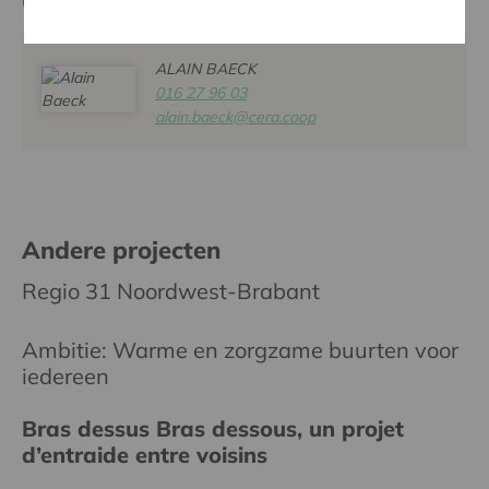
Contactpersoon
ALAIN BAECK
016 27 96 03
alain.baeck@cera.coop
Andere projecten
Regio 31 Noordwest-Brabant
Ambitie: Warme en zorgzame buurten voor
iedereen
Bras dessus Bras dessous, un projet
d’entraide entre voisins