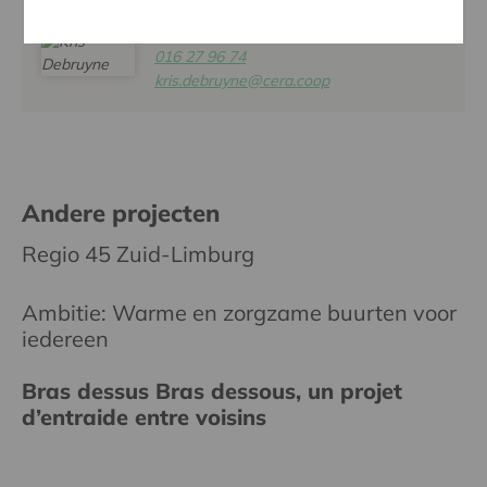
KRIS DEBRUYNE
016 27 96 74
kris.debruyne@cera.coop
Andere projecten
Regio 45 Zuid-Limburg
Ambitie: Warme en zorgzame buurten voor
iedereen
Bras dessus Bras dessous, un projet
d’entraide entre voisins