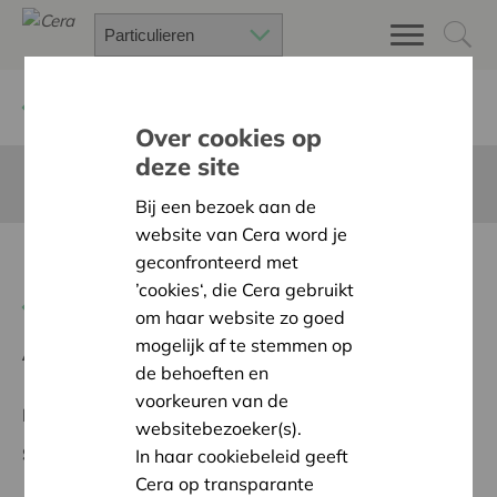
Terug
Project zoeken
Over cookies op
deze site
Deze pagina is niet vertaald in het Nederlands
Bij een bezoek aan de
website van Cera word je
Realisatie WC-wagen
geconfronteerd met
’cookies‘, die Cera gebruikt
Terug naar overzicht
om haar website zo goed
mogelijk af te stemmen op
Ambitie:
Warme en zorgzame buurten voor iedereen
de behoeften en
voorkeuren van de
Regionaal Project
websitebezoeker(s).
Startdatum:
07/05/2026
In haar cookiebeleid geeft
Cera op transparante