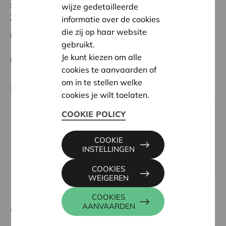
Status:
In behandeling
wijze gedetailleerde
Zuid-Limburg
informatie over de cookies
die zij op haar website
Datum:
07/05/2026
gebruikt.
Je kunt kiezen om alle
Beslissing:
Goedgekeurd
cookies te aanvaarden of
om in te stellen welke
Partner
cookies je wilt toelaten.
COOKIE POLICY
Alt Knalt vzw, Nieuwe Baan 59, 3730 BILZEN-
HOESELT
COOKIE
Email:
info@altknalt.be
INSTELLINGEN
Website:
https://www.altknalt.be
COOKIES
WEIGEREN
COOKIES
AANVAARDEN
Contactpersoon