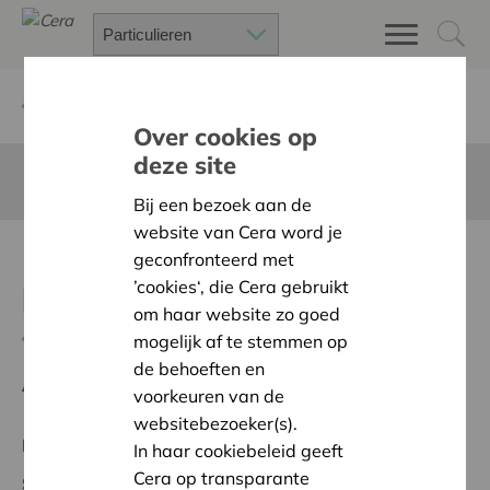
Terug
Project zoeken
Over cookies op
deze site
Deze pagina is niet vertaald in het Nederlands
Bij een bezoek aan de
website van Cera word je
DocAtlas als zorgzame
geconfronteerd met
’cookies‘, die Cera gebruikt
buur
om haar website zo goed
Terug naar overzicht
mogelijk af te stemmen op
de behoeften en
Ambitie:
Warme en zorgzame buurten voor iedereen
voorkeuren van de
websitebezoeker(s).
Regionaal Project
In haar cookiebeleid geeft
Cera op transparante
Startdatum:
20/05/2026