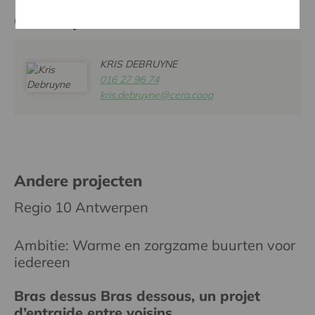
Contactpersoon
KRIS DEBRUYNE
016 27 96 74
kris.debruyne@cera.coop
Andere projecten
Regio 10 Antwerpen
Ambitie: Warme en zorgzame buurten voor
iedereen
Bras dessus Bras dessous, un projet
d’entraide entre voisins