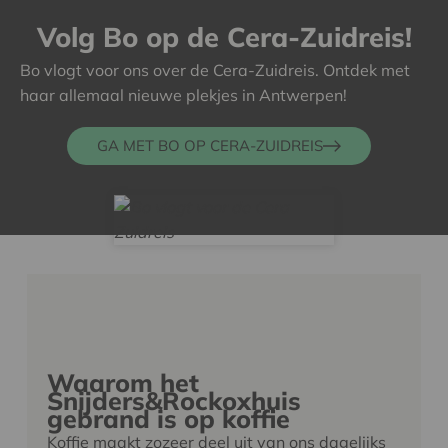
Volg Bo op de Cera-Zuidreis!
Bo vlogt voor ons over de Cera-Zuidreis. Ontdek met
haar allemaal nieuwe plekjes in Antwerpen!
GA MET BO OP CERA-ZUIDREIS
Waarom het
Snijders&Rockoxhuis
gebrand is op koffie
Koffie maakt zozeer deel uit van ons dagelijks