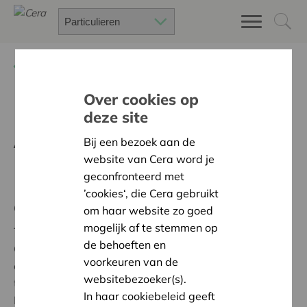
Terug
Particulieren
Over cookies op
Reis de wereld rond in
deze site
Antwerpen dankzij Cera en
Bij een bezoek aan de
BRS
website van Cera word je
geconfronteerd met
’cookies‘, die Cera gebruikt
Genoot jij ook zo van de Cera-Zuidreis?
om haar website zo goed
mogelijk af te stemmen op
Tijdens de Cera-Zuidreis verkende je in drie musea als
de behoeften en
Cera-vennoot boeiende tentoonstellingen, maar ook
voorkeuren van de
elders in de stad proefde je van wat het
Zuiden
zoal
websitebezoeker(s).
te bieden heeft dankzij de audiotours van Route Atlas.
In haar cookiebeleid geeft
In het
Snijders&Rockoxhuis
leidde de