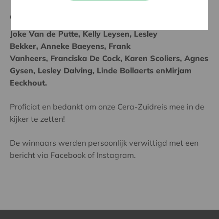
Ontdek hieronder de winnaars!
Joke Van de Putte, Kelly Leysen, Lesley
Bekker, Anneke Baeyens, Frank
Vanheers, Franciska De Cock, Karen Scoliers, Agnes
Gysen, Lesley Dalving, Linde Bollaerts enMirjam
Eeckhout.
Proficiat en bedankt om onze Cera-Zuidreis mee in de
kijker te zetten!
De winnaars werden persoonlijk verwittigd met een
bericht via Facebook of Instagram.