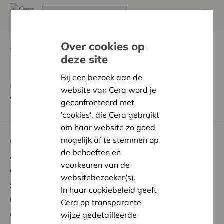
Over cookies op
Terug
Wij zijn de Cera Waterbrigade
deze site
Bij een bezoek aan de
Content Page lees meer
website van Cera word je
Waterbrigade
geconfronteerd met
’cookies‘, die Cera gebruikt
om haar website zo goed
mogelijk af te stemmen op
Over Cera
de behoeften en
Aandelen kopen
voorkeuren van de
Genieten van voordelen
websitebezoeker(s).
Steun aan de samenleving
In haar cookiebeleid geeft
Meebeslissen
Cera op transparante
wijze gedetailleerde
Over Cera