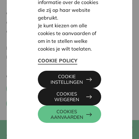
informatie over de cookies
die zij op haar website
Cera voor
gebruikt.
Cera voor verenigingen
Je kunt kiezen om alle
Cera voor coöperaties
cookies te aanvaarden of
om in te stellen welke
KBC Ancora
cookies je wilt toelaten.
BRS
COOKIE POLICY
Contacteer ons
COOKIE
INSTELLINGEN
+32 0800 62 340
COOKIES
WEIGEREN
Contactformulier
COOKIES
AANVAARDEN
E-zine
Muntstraat 1, 3000 Leuven, België
Sociale media