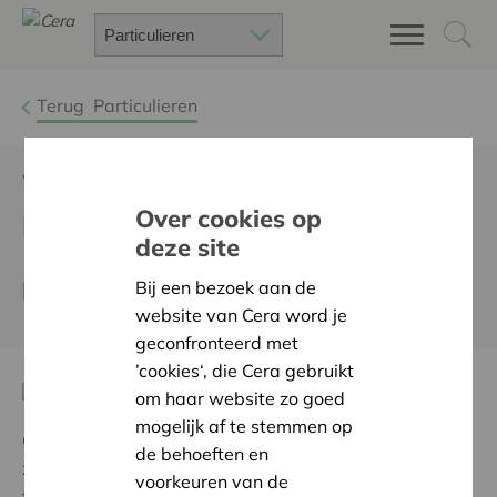
Terug
Particulieren
Wat doe jij om je water te
redden?
Over cookies op
deze site
Iedereen Waterbrigadier
Bij een bezoek aan de
website van Cera word je
geconfronteerd met
’cookies‘, die Cera gebruikt
om haar website zo goed
mogelijk af te stemmen op
Overstromingen, hittegolven, lentemaanden die te fris
de behoeften en
zijn voor de
tijd van het jaar, winters waarin we nog
voorkeuren van de
terrasjes kunnen doen: ons
klimaat is danig in de war.