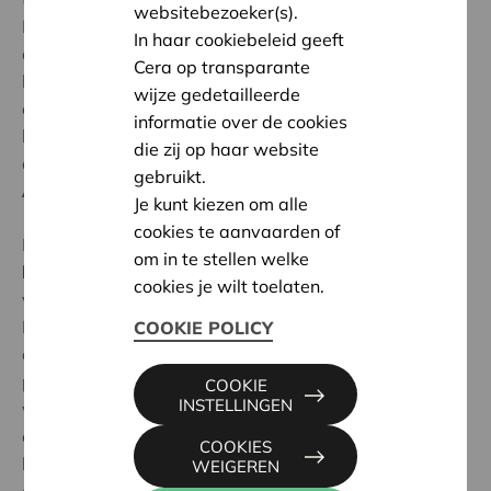
websitebezoeker(s).
Eén van de grote uitdagingen waar
In haar cookiebeleid geeft
de
klimaatverandering ons voor stelt, is de stand van
Cera op transparante
het waterpeil. Gaan
we later nog voldoende
wijze gedetailleerde
drinkwater hebben? Hoe wenden we
informatie over de cookies
het
overstromingsgevaar af? Hoe houden we de
die zij op haar website
akkers gezond?
gebruikt.
Alles begint en eindigt bij water.
Je kunt kiezen om alle
cookies te aanvaarden of
Maar er is ook goed nieuws:
we kunnen het tij nog
om in te stellen welke
keren
! Op voorwaarde dat we dat sámen doen. Met
cookies je wilt toelaten.
vereende krachten kunnen we ons water redden.
Daarom hebben we de
Cera Waterbrigade
opgericht:
COOKIE POLICY
een bondgenootschap van alle Cera-vennoten en
partnerorganisaties die zich samen inzetten voor een
COOKIE
INSTELLINGEN
waterduurzame toekomst. Door tips uit te wisselen,
acties te organiseren of gewoon: door zich ervan
COOKIES
bewust te zijn dat we water veilig moeten stellen en
WEIGEREN
door zich verder te informeren. Dus, als je dit leest: