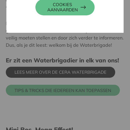
COOKIES
welkom bij de Waterbrigade!
AANVAARDEN
Door tips uit te wisselen, acties te organiseren of
gewoon: door zich ervan bewust te zijn dat we water
veilig moeten stellen en door zich verder te informeren.
Dus, als je dit leest: welkom bij de Waterbrigade!
Er zit een Waterbrigadier in elk van ons!
LEES MEER OVER DE CERA WATERBRIGADE
TIPS & TRICKS DIE IEDEREEN KAN TOEPASSEN
Mini Bos, Mega Effect!