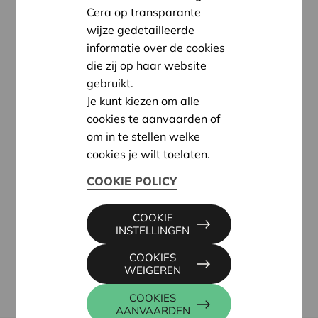
Cera op transparante
Luc haalde eerder aan dat vragen stellen vaak
wijze gedetailleerde
confronterend is voor zowel de mantelzorger als de
informatie over de cookies
persoon met dementie, zijn er nog belangrijke
die zij op haar website
zaken om te weten met het omgaan met mensen
gebruikt.
met dementie?
Je kunt kiezen om alle
Moet je altijd meepraten met een persoon met
cookies te aanvaarden of
dementie? Ook al klopt hun verhaal totaal niet?
om in te stellen welke
Bijvoorbeeld, mijn grootmoeder praat veel over
cookies je wilt toelaten.
haar moeder, maar die is al lang overleden. En zij
denkt dan dat ze nog in leven is en vraagt zich af
COOKIE POLICY
waar ze is. Hoe ga je daar mee om?
COOKIE
Waarom wordt er niet gesproken over ouders die
INSTELLINGEN
een kind hebben met jong dementie. Weet ook dat
het omgekeerd kan zijn dat wij als ouderen zorgen
COOKIES
WEIGEREN
voor een kind met jong dementie.
COOKIES
AANVAARDEN