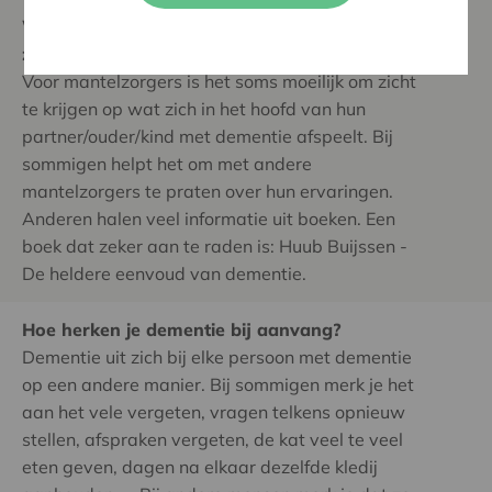
Wat is een goede manier om mantelzorgers meer
ziekte inzicht te laten krijgen?
Voor mantelzorgers is het soms moeilijk om zicht
te krijgen op wat zich in het hoofd van hun
partner/ouder/kind met dementie afspeelt. Bij
sommigen helpt het om met andere
mantelzorgers te praten over hun ervaringen.
Anderen halen veel informatie uit boeken. Een
boek dat zeker aan te raden is: Huub Buijssen -
De heldere eenvoud van dementie.
Hoe herken je dementie bij aanvang?
Dementie uit zich bij elke persoon met dementie
op een andere manier. Bij sommigen merk je het
aan het vele vergeten, vragen telkens opnieuw
stellen, afspraken vergeten, de kat veel te veel
eten geven, dagen na elkaar dezelfde kledij