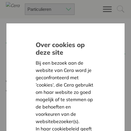
Terug
Sterkmakersessie 'To podcast of not to
Over cookies op
podcast'
deze site
Bij een bezoek aan de
Het antwoord op enkele
website van Cera word je
geconfronteerd met
vragen die via de chat
’cookies‘, die Cera gebruikt
werden gesteld.
om haar website zo goed
mogelijk af te stemmen op
de behoeften en
Wat is een goede manier om mantelzorgers meer
voorkeuren van de
ziekte inzicht te laten krijgen?
websitebezoeker(s).
Hoe herken je dementie bij aanvang?
In haar cookiebeleid geeft