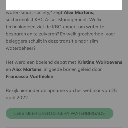
"Europa ambieert duidelijk een evolutie naar een
water-smart society," zegt
Alex Martens
,
sectoranalist KBC Asset Management. Welke
technologieën ziet de KBC-expert om water te
besparen en te zuiveren? En welk groeiverhaal voor
beleggers schuilt in deze transitie naar slim
waterbeheer?
Het werd een boeiend debat met
Kristine Walraevens
en
Alex Martens
, in goede banen geleid door
Francesca Vanthielen
.
Bekijk hieronder de opname van het webinar van 25
april 2022
LEES MEER OVER DE CERA WATERBRIGADE