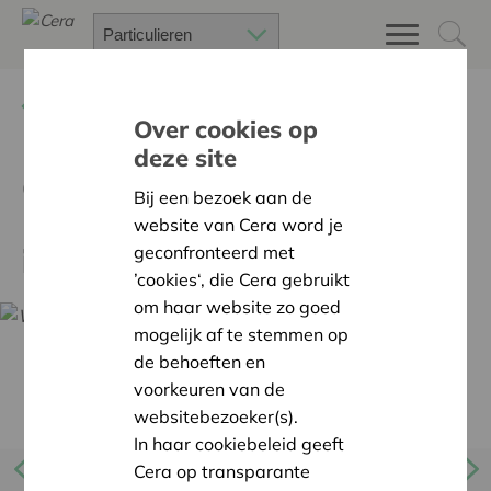
Terug
Nieuws
Over cookies op
deze site
Opname Webinar -
Bij een bezoek aan de
Beleggen in water: het glas
website van Cera word je
is halfvol
geconfronteerd met
’cookies‘, die Cera gebruikt
om haar website zo goed
mogelijk af te stemmen op
de behoeften en
voorkeuren van de
websitebezoeker(s).
In haar cookiebeleid geeft
Cera op transparante