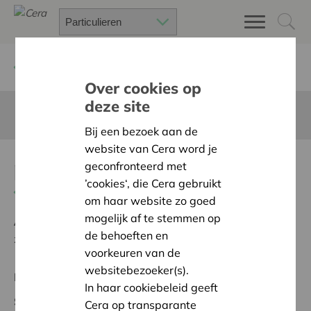
Terug
Project zoeken
Over cookies op
deze site
Deze pagina is niet vertaald in het Nederlands
Bij een bezoek aan de
website van Cera word je
project traplift
geconfronteerd met
’cookies‘, die Cera gebruikt
Terug naar overzicht
om haar website zo goed
mogelijk af te stemmen op
Ambitie:
Een solidaire, respectvolle samenleving
de behoeften en
zonder drempels
voorkeuren van de
websitebezoeker(s).
Regionaal Project
In haar cookiebeleid geeft
Startdatum:
02/10/2023
Cera op transparante