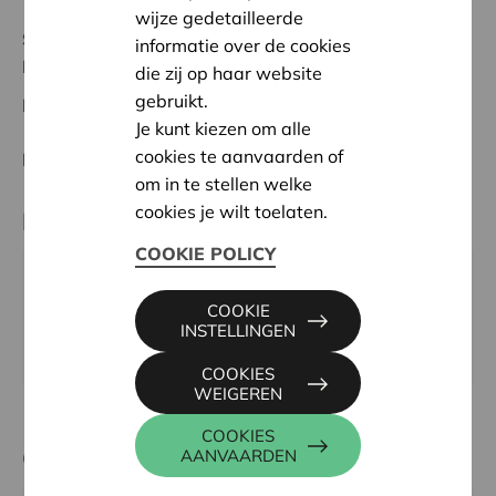
wijze gedetailleerde
Status:
Volledig
informatie over de cookies
Hageland
die zij op haar website
gebruikt.
Datum:
02/10/2023
Je kunt kiezen om alle
cookies te aanvaarden of
Beslissing:
Goedgekeurd
om in te stellen welke
cookies je wilt toelaten.
Partner
COOKIE POLICY
KTG UILENSPIEGEL DIEST, PEETERSSTRAAT 30,
COOKIE
3290 DIEST
INSTELLINGEN
Website:
www.uilenspiegel.nu
COOKIES
WEIGEREN
COOKIES
Contactpersoon
AANVAARDEN