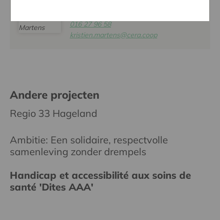
KRISTIEN MARTENS
016 27 96 58
kristien.martens@cera.coop
Andere projecten
Regio 33 Hageland
Ambitie: Een solidaire, respectvolle
samenleving zonder drempels
Handicap et accessibilité aux soins de
santé 'Dites AAA'