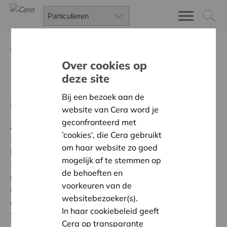
Terug
Project zoeken
Over cookies op
deze site
Kassa op wieltjes
Bij een bezoek aan de
Terug naar overzicht
website van Cera word je
geconfronteerd met
Ambitie:
Een solidaire, respectvolle samenleving
’cookies‘, die Cera gebruikt
zonder drempels
om haar website zo goed
Dankzij de financiële steun van CERA konden wij een
mogelijk af te stemmen op
supermarktweegschaal kopen. Dankzij de grote
de behoeften en
productfoto's en de touchscreen kunnen al onze
voorkeuren van de
medewerkers met een beperking zelfstandig wegen
websitebezoeker(s).
en de klanten bedienen in onze buurtwinkel. Dichter.
In haar cookiebeleid geeft
Samen. Anders. zijn onze kernwoorden. Ontmoeting is
Cera op transparante