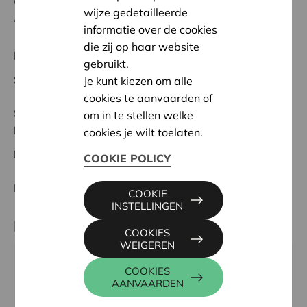
de rode draad in (het dagcentrum) DC De Companie.
wijze gedetailleerde
Altijd iemand in de buurt bij ons.'
informatie over de cookies
die zij op haar website
Regionaal Project
gebruikt.
Startdatum:
02/10/2023
Je kunt kiezen om alle
cookies te aanvaarden of
Status:
Volledig
om in te stellen welke
Roeselare-Izegem
cookies je wilt toelaten.
Datum:
02/10/2023
COOKIE POLICY
Beslissing:
Goedgekeurd
COOKIE
INSTELLINGEN
Partner
COOKIES
WEIGEREN
DC DE COMPANIE, HEIRWEG 124, 8800 ROESELARE
COOKIES
AANVAARDEN
Website:
www.dcdecompanie.be