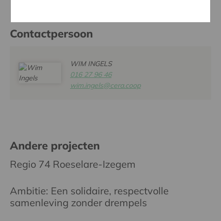
Contactpersoon
WIM INGELS
016 27 96 46
wim.ingels@cera.coop
Andere projecten
Regio 74 Roeselare-Izegem
Ambitie: Een solidaire, respectvolle
samenleving zonder drempels