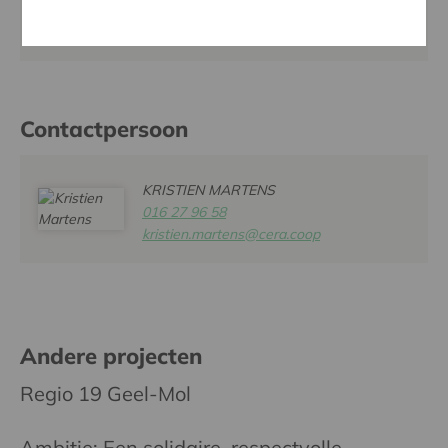
Tel:
014 81 25 34
Website:
www.depuzzelsgv.be
Contactpersoon
KRISTIEN MARTENS
016 27 96 58
kristien.martens@cera.coop
Andere projecten
Regio 19 Geel-Mol
Ambitie: Een solidaire, respectvolle