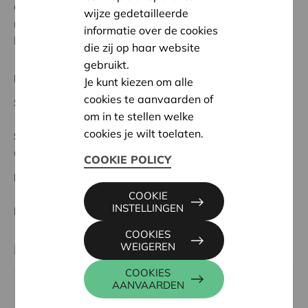
de kans om een gratis gevarieerd aanbod aan te
wijze gedetailleerde
reiken van diverse boeken en een bevorderlijke
informatie over de cookies
leesomgeving.
die zij op haar website
gebruikt.
Regionaal Project
Je kunt kiezen om alle
cookies te aanvaarden of
Startdatum:
03/10/2023
om in te stellen welke
cookies je wilt toelaten.
Status:
Volledig
Geel-Mol
COOKIE POLICY
Datum:
03/10/2023
COOKIE
INSTELLINGEN
Beslissing:
Goedgekeurd
COOKIES
WEIGEREN
Partner
COOKIES
AANVAARDEN
GBS DE PUZZEL, ENDSTRAAT 7, 2490 BALEN