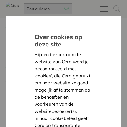
Terug
Project zoeken
Over cookies op
deze site
Lezen = dromen met je ogen
Bij een bezoek aan de
open
website van Cera word je
Terug naar overzicht
geconfronteerd met
’cookies‘, die Cera gebruikt
Ambitie:
Een solidaire, respectvolle samenleving
om haar website zo goed
zonder drempels
mogelijk af te stemmen op
Met de steun van Cera willen we het leesplezier
de behoeften en
binnen onze school en de diverse thuissituaties van de
voorkeuren van de
kinderen stimuleren. We gaan samen met de ouders
websitebezoeker(s).
de beste leesambassadeurs zijn om het leesvuur door
In haar cookiebeleid geeft
te geven aan onze kinderen. Dit project geeft elk kind
Cera op transparante