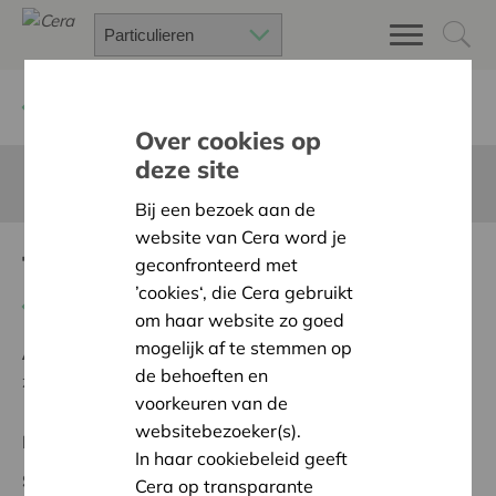
Terug
Project zoeken
Over cookies op
deze site
Deze pagina is niet vertaald in het Nederlands
Bij een bezoek aan de
website van Cera word je
Therapie-huisjes
geconfronteerd met
’cookies‘, die Cera gebruikt
Terug naar overzicht
om haar website zo goed
mogelijk af te stemmen op
Ambitie:
Een solidaire, respectvolle samenleving
de behoeften en
zonder drempels
voorkeuren van de
websitebezoeker(s).
Regionaal Project
In haar cookiebeleid geeft
Startdatum:
24/10/2023
Cera op transparante