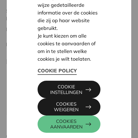
wijze gedetailleerde
Status:
Volledig
informatie over de cookies
Pajottenland
die zij op haar website
gebruikt.
Datum:
24/10/2023
Je kunt kiezen om alle
cookies te aanvaarden of
Beslissing:
Goedgekeurd
om in te stellen welke
cookies je wilt toelaten.
Partner
COOKIE POLICY
MFC LEVENSLUST VZW, SCHEESTRAAT 74, 1750
COOKIE
LENNIK
INSTELLINGEN
Tel:
02 568 11 00
COOKIES
Website:
www.levenslustvzw.be
WEIGEREN
COOKIES
AANVAARDEN
Contactpersoon