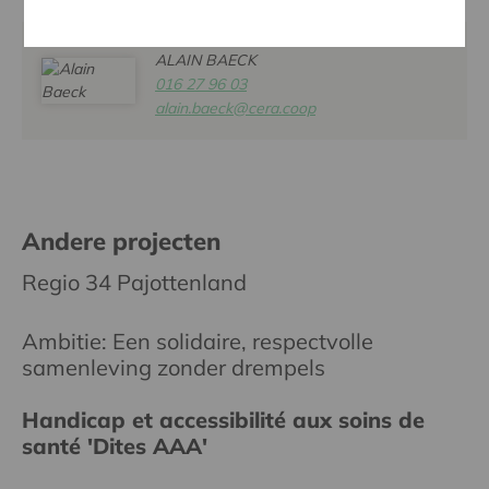
ALAIN BAECK
016 27 96 03
alain.baeck@cera.coop
Andere projecten
Regio 34 Pajottenland
Ambitie: Een solidaire, respectvolle
samenleving zonder drempels
Handicap et accessibilité aux soins de
santé 'Dites AAA'