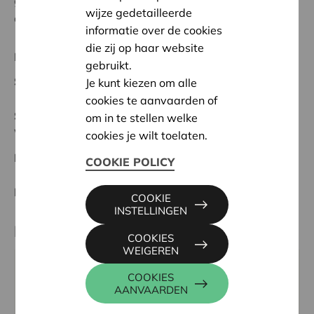
genoten, zonder Cera was het niet mogelijk geweest
wijze gedetailleerde
dit mooie project te realiseren.
informatie over de cookies
die zij op haar website
Regionaal Project
gebruikt.
Startdatum:
20/02/2024
Je kunt kiezen om alle
cookies te aanvaarden of
Status:
Volledig
om in te stellen welke
Waasland
cookies je wilt toelaten.
Datum:
20/02/2024
COOKIE POLICY
Beslissing:
Goedgekeurd
COOKIE
INSTELLINGEN
Partner
COOKIES
WEIGEREN
CIRCUSPRET, LEO HEYMANSTRAAT 5, 9150
COOKIES
AANVAARDEN
BEVEREN-KRUIBEKE-ZWIJNDRECHT