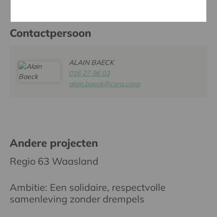
Contactpersoon
ALAIN BAECK
016 27 96 03
alain.baeck@cera.coop
Andere projecten
Regio 63 Waasland
Ambitie: Een solidaire, respectvolle
samenleving zonder drempels