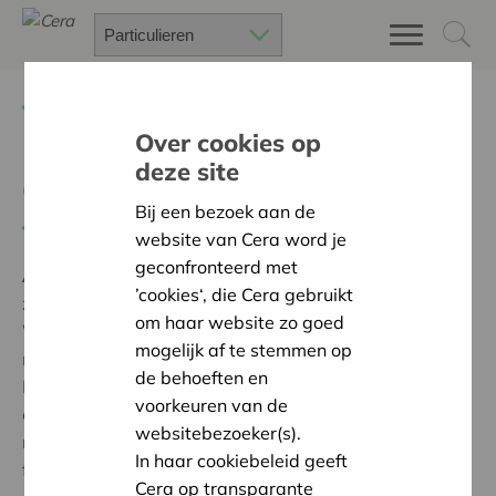
Terug
Project zoeken
Over cookies op
deze site
CircusPret - PDK Plus
Bij een bezoek aan de
Terug naar overzicht
website van Cera word je
geconfronteerd met
Ambitie:
Een solidaire, respectvolle samenleving
’cookies‘, die Cera gebruikt
zonder drempels
om haar website zo goed
Wij kregen voor ons circusevenement, voor mensen
mogelijk af te stemmen op
met een verstandelijke beperking, steun van Cera.
de behoeften en
Dankzij deze steun hadden wij de mogelijkheid om
voorkeuren van de
echte circusartiesten in te huren, de beleving zo groot
websitebezoeker(s).
mogelijk te maken en onze vrijwilligers ook een hele
In haar cookiebeleid geeft
fijne dag te bezorgen. Iedereen heeft zichtbaar
Cera op transparante