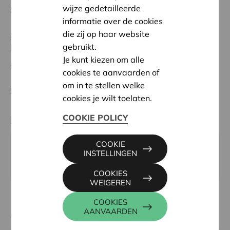
wijze gedetailleerde
Startdatum:
19/02/2024
informatie over de cookies
die zij op haar website
Status:
In behandeling
gebruikt.
Brussel/Bruxelles
Je kunt kiezen om alle
Datum:
19/02/2024
cookies te aanvaarden of
om in te stellen welke
Beslissing:
Goedgekeurd
cookies je wilt toelaten.
COOKIE POLICY
Partner
COOKIE
FRIGO RéCUP 1170, RUE DES GARENNES 101, 1170
INSTELLINGEN
WATERMAEL-BOITSFORT
COOKIES
WEIGEREN
COOKIES
AANVAARDEN
Contactpersoon