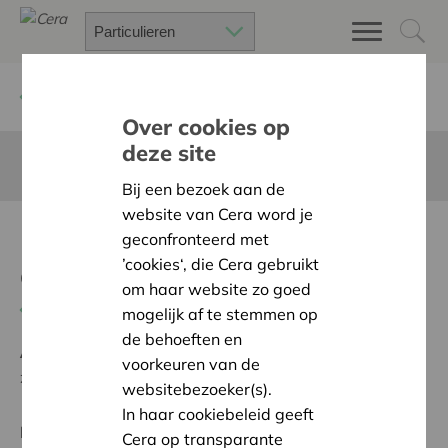
Terug
Project zoeken
Over cookies op
deze site
Deze pagina is niet vertaald in het Nederlands
Bij een bezoek aan de
website van Cera word je
Diminution des
geconfronteerd met
’cookies‘, die Cera gebruikt
consommations
om haar website zo goed
Terug naar overzicht
mogelijk af te stemmen op
de behoeften en
Ambitie:
Een solidaire, respectvolle samenleving
voorkeuren van de
zonder drempels
websitebezoeker(s).
In haar cookiebeleid geeft
Regionaal Project
Cera op transparante