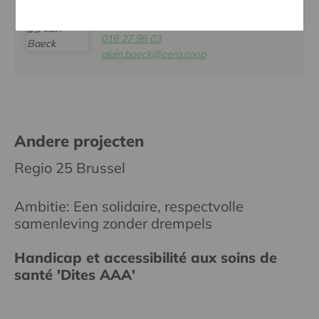
ALAIN BAECK
016 27 96 03
alain.baeck@cera.coop
Andere projecten
Regio 25 Brussel
Ambitie: Een solidaire, respectvolle
samenleving zonder drempels
Handicap et accessibilité aux soins de
santé 'Dites AAA'