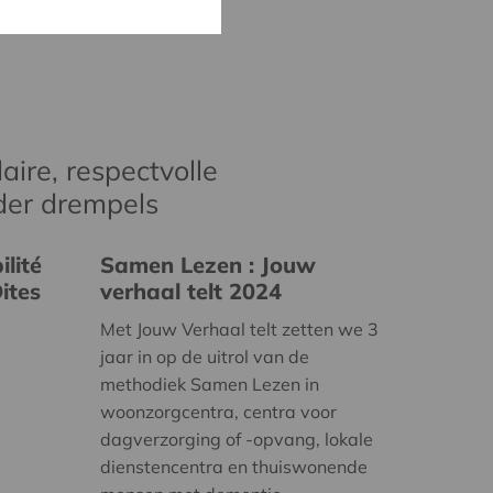
aire, respectvolle
der drempels
lité
Samen Lezen : Jouw
ites
verhaal telt 2024
Met Jouw Verhaal telt zetten we 3
jaar in op de uitrol van de
methodiek Samen Lezen in
woonzorgcentra, centra voor
dagverzorging of -opvang, lokale
dienstencentra en thuiswonende