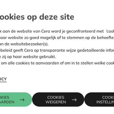
 voor de lokale jeugd.
ookies op deze site
lare-Izegem
:
04/03/2024
k aan de website van Cera word je geconfronteerd met ’cooki
haar website zo goed mogelijk af te stemmen op de behoefte
ing:
Goedgekeurd
an de websitebezoeker(s).
ebeleid geeft Cera op transparante wijze gedetailleerde info
e zij op haar website gebruikt.
n om alle cookies te aanvaarden of om in te stellen welke cook
Contactpers
ICY
RWEG 113, 8870 IZEGEM
WIM INGEL
e
016 27 96 4
wim.ingels@
KIES
COOKIES
COOK
AARDEN
WEIGEREN
INSTELL