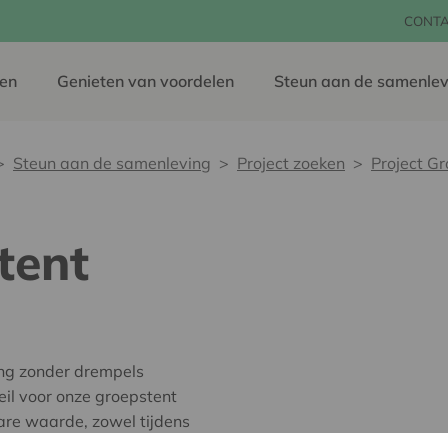
CONT
en
Genieten van voordelen
Steun aan de samenlev
Steun aan de samenleving
Project zoeken
Project G
tent
ing zonder drempels
eil voor onze groepstent
are waarde, zowel tijdens
e steun kunnen wij ons