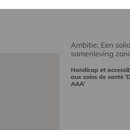
Ambitie: Een solid
samenleving zon
Handicap et accessibi
aux soins de santé 'D
AAA'