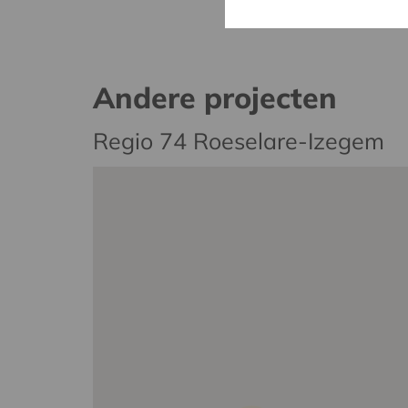
Andere projecten
Regio 74 Roeselare-Izegem