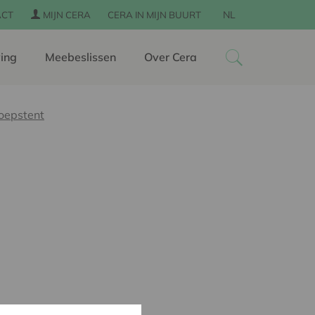
NL
ACT
MIJN CERA
CERA IN MIJN BUURT
ing
Meebeslissen
Over Cera
roepstent