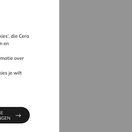
es‘, die Cera
n en
rmatie over
ies je wilt
oon
S
6
cera.coop
IE
INGEN