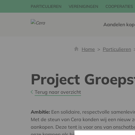
PARTICULIEREN
VERENIGINGEN
COOPERATIES
Aandelen kop
Home
Particulieren
Project Groeps
Terug naar overzicht
Ambitie:
Een solidaire, respectvolle samenlev
Met de steun van Cera konden wij een nieuw z
aankopen. Deze tent is voor ons van onschatb
onze kampen als bij evenementen. Dankzij dez