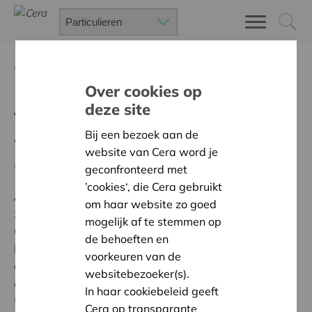
Terug
Project zoeken
Over cookies op
deze site
Therapie met water en
Bij een bezoek aan de
warmte
website van Cera word je
Terug naar overzicht
geconfronteerd met
’cookies‘, die Cera gebruikt
Ambitie:
Een solidaire, respectvolle samenleving
om haar website zo goed
zonder drempels
mogelijk af te stemmen op
Cera steunt de aankoop van een therapiebad ten
de behoeften en
behoeve van mensen met veel spierspanning en
voorkeuren van de
andere fysieke problemen. Voor hen is warm water
websitebezoeker(s).
een ware weldaad voor het lichaam. Het Cera-
In haar cookiebeleid geeft
therapiebad krijgt een plek in de vernieuwde
Cera op transparante