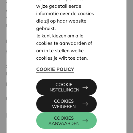
wellnessruimte van de voorziening. De rustige sfeer
wijze gedetailleerde
die daar heerst, brengt ook algehele ontspanning, wat
informatie over de cookies
voor mensen met een verstandelijke beperking vaak
die zij op haar website
nodig is.
gebruikt.
Je kunt kiezen om alle
Regionaal Project
cookies te aanvaarden of
om in te stellen welke
Startdatum:
06/06/2024
cookies je wilt toelaten.
Status:
Volledig
COOKIE POLICY
Meetjesland
Datum:
06/06/2024
COOKIE
INSTELLINGEN
Beslissing:
Goedgekeurd
COOKIES
WEIGEREN
Partner
COOKIES
AANVAARDEN
DVC DE TRIANGEL VZW, MOLENDREEF 16, 9920