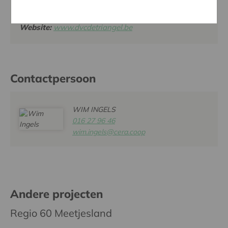
LIEVEGEM
Website:
www.dvcdetriangel.be
Contactpersoon
WIM INGELS
016 27 96 46
wim.ingels@cera.coop
Andere projecten
Regio 60 Meetjesland