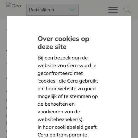
Terug
Project zoeken
Over cookies op
deze site
Verbreek de taboe
Bij een bezoek aan de
Terug naar overzicht
website van Cera word je
geconfronteerd met
Ambitie:
Een solidaire, respectvolle samenleving
’cookies‘, die Cera gebruikt
zonder drempels
om haar website zo goed
'Mama Bolingo sensibiliseert gezinnen met een
mogelijk af te stemmen op
migratieachtergrond rond borstkanker. Tijdens de
de behoeften en
campagne tegen borstkanker verbreken we het taboe
voorkeuren van de
in de allochtone gemeenschap en maken het thema
websitebezoeker(s).
bespreekbaar. We moedigen vrouwen aan om in te
In haar cookiebeleid geeft
gaan op hun uitnodiging voor een mammografie.
Cera op transparante