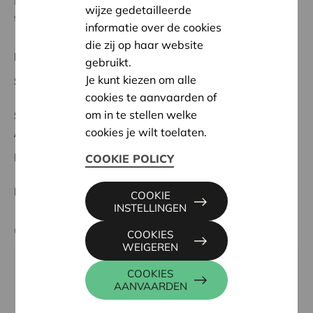
Mama Bolingo creëren solidariteit en verbinding
wijze gedetailleerde
tussen de gezinnen.'
informatie over de cookies
die zij op haar website
Regionaal Project
gebruikt.
Je kunt kiezen om alle
Startdatum:
15/05/2024
cookies te aanvaarden of
om in te stellen welke
Status:
Volledig
cookies je wilt toelaten.
Antwerpen
Datum:
15/05/2024
COOKIE POLICY
Beslissing:
Goedgekeurd
COOKIE
INSTELLINGEN
Contactpersoon
COOKIES
WEIGEREN
KRIS DEBRUYNE
COOKIES
AANVAARDEN
016 27 96 74
kris.debruyne@cera.coop