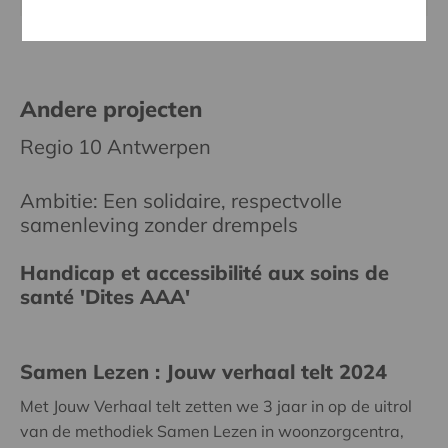
Andere projecten
Regio 10 Antwerpen
Ambitie: Een solidaire, respectvolle
samenleving zonder drempels
Handicap et accessibilité aux soins de
santé 'Dites AAA'
Samen Lezen : Jouw verhaal telt 2024
Met Jouw Verhaal telt zetten we 3 jaar in op de uitrol
van de methodiek Samen Lezen in woonzorgcentra,