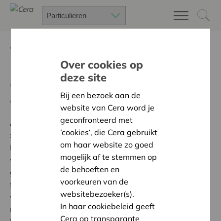
Terug
Project zoeken
Over cookies op
deze site
Gedachtenistuintje
Bij een bezoek aan de
Terug naar overzicht
website van Cera word je
geconfronteerd met
Ambitie:
Een solidaire, respectvolle samenleving
’cookies‘, die Cera gebruikt
zonder drempels
om haar website zo goed
Mede door Cera is er voor de overleden bewoners van
mogelijk af te stemmen op
woonzorghuis Ambroos te Hofstade een
de behoeften en
gedachtenistuintje gerealiseerd. Hier kunnen
voorkeuren van de
familieleden en medebewoners een poosje in stilte
websitebezoeker(s).
verwijlen op een plaats die herinneringen oproept. De
In haar cookiebeleid geeft
namen van de overleden bewoners zullen een plaats
Cera op transparante