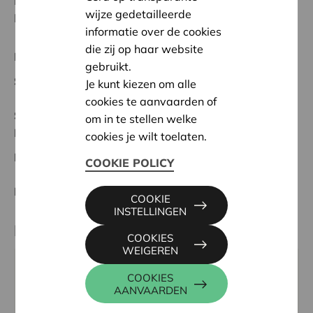
krijgen in deze tuin. Zo zullen zij ook bij de woonst van
wijze gedetailleerde
hun laatste levensfase niet worden vergeten.
informatie over de cookies
die zij op haar website
Regionaal Project
gebruikt.
Startdatum:
22/05/2024
Je kunt kiezen om alle
cookies te aanvaarden of
Status:
Volledig
om in te stellen welke
Noordwest-Brabant
cookies je wilt toelaten.
Datum:
22/05/2024
COOKIE POLICY
Beslissing:
Goedgekeurd
COOKIE
INSTELLINGEN
Partner
COOKIES
WEIGEREN
WOON- EN ZORGHUIS AMBROOS, MUIZENSTRAAT
COOKIES
AANVAARDEN
66, 1981 ZEMST
Tel:
015 47 58 22