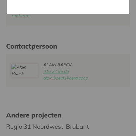
Website:
/www.woonzorgemmaus.be/woonzorghuis-
ambroos
Contactpersoon
ALAIN BAECK
016 27 96 03
alain.baeck@cera.coop
Andere projecten
Regio 31 Noordwest-Brabant