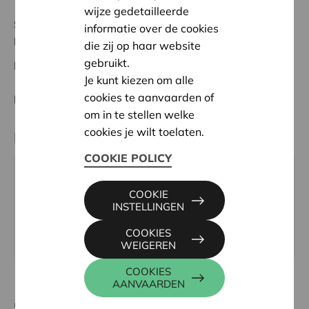
wijze gedetailleerde
Status:
Volledig
informatie over de cookies
Namur
die zij op haar website
gebruikt.
Datum:
18/02/2025
Je kunt kiezen om alle
cookies te aanvaarden of
Beslissing:
Goedgekeurd
om in te stellen welke
cookies je wilt toelaten.
Partner
COOKIE POLICY
AMO LE CERCLE, RUE DU CENTRE 11, 5590 CINEY
COOKIE
Tel:
083 21 57 29
INSTELLINGEN
Email:
amolecercle@gmail.com
COOKIES
Website:
www.amolecercle.be
WEIGEREN
COOKIES
AANVAARDEN
Contactpersoon