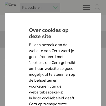
Terug
Project zoeken
Over cookies op
deze site
Deze pagina is niet vertaald in het Nederlands
Bij een bezoek aan de
website van Cera word je
AMO Le Cercle
geconfronteerd met
’cookies‘, die Cera gebruikt
Terug naar overzicht
om haar website zo goed
mogelijk af te stemmen op
Ambitie:
Een solidaire, respectvolle samenleving
de behoeften en
zonder drempels
voorkeuren van de
websitebezoeker(s).
Regionaal Project
In haar cookiebeleid geeft
Startdatum:
18/02/2025
Cera op transparante