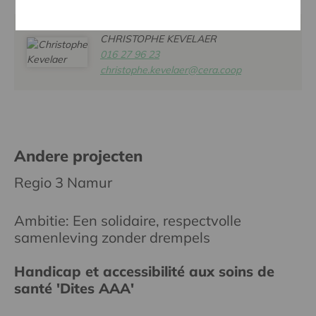
CHRISTOPHE KEVELAER
016 27 96 23
christophe.kevelaer@cera.coop
Andere projecten
Regio 3 Namur
Ambitie: Een solidaire, respectvolle
samenleving zonder drempels
Handicap et accessibilité aux soins de
santé 'Dites AAA'